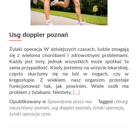
Usg doppler poznań
Żylaki operacja W dzisiejszych czasach, ludzie zmagają
się z wieloma chorobami i zdrowotnymi problemami.
Każdy jest inny, jednak wszystkich może spotkać ta
sama przypadłość. Kiedy jesteśmy na wizycie lekarskiej,
często skarżymy się na ból w nogach, czy w
kręgosłupie. Z wiekiem, nasz organizm przestaje
funkcjonować tak, jak powinien. Wiele osób ma
Read
problem z żylakami. Niestety,
[…]
more
Opublikowany w
Sprawdzone przez nas
Tagged
chirurg
about
naczyniowy poznań
,
usg doppler poznań
,
żylaki operacja
,
Usg
żylaki operacja cena
doppler
poznań