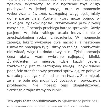
żylakom. Wystarczy, że nie będziemy zbyt długo
przebywać w jednej pozycji oraz w momencie
wykonywania ćwiczeń, szczególną wagę będą miały
dolne partię ciała. Atutem, który może pomóc w
uniknięciu żylaków będzie utrzymywanie prawidłowej
masy ciała. Operacja przebiega bardzo sprawnie. Każdy
pacjent, w dniu zabiegu ustala indywidualnie z
anestezjologiem rodzaj znieczulenia. W momencie
zabiegu, lekarz wykonuje dwa nacięcia, a następnie
usuwa źle pracującą żyłę. Blizny po zabiegu praktycznie
nie widać, więc to dodatkowy plus. Żylaki operacja
cena ułatwi wam wybranie najlepszej kliniki.
ŻylakiCenter to miejsce, gdzie każdy pacjent
traktowany jest ze szczególną uwagą. Indywidualne
podejście oraz fachowy personel sprawiają, że pobyt w
szpitalu przebiega z uśmiechem na twarzy. Zapamiętaj,
że silne bóle nóg mogą być początkiem poważnych
problemów. Nie możesz tego zbagatelizować.
Serdecznie zapraszamy do kliniki!
Ten wpis został opublikowany w
Sprawdzone przez nas
i
otagowane
chirurg naczyniowy poznań
,
usg doppler