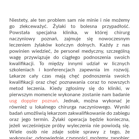
Niestety, ale ten problem sam nie minie i nie możemy
go zlekceważyć. Żylaki to bolesna przypadłość.
Powstała specjalna klinika, w której chirurg
naczyniowy poznań, zajmuje się nowoczesnym
leczeniem żylaków kończyn dolnych. Każdy z nas
powinien wiedzieć, że personel medyczny, szczególną
wagę przywiązuje do ciągłego podnoszenia swoich
kwalifikacji. To między innymi udział w licznych
szkoleniach i konferencjach zapewnia im rozwój.
Lekarze cały czas mają chęć podnoszenia swoich
kwalifikacji oraz chęć poznawania coraz to nowszych
metod leczenia. Kiedy zgłosimy się do kliniki, w
pierwszym momencie wykonane zostanie nam badanie
usg doppler poznań
. Jednak, można wykonać je
również u lokalnego chirurga naczyniowego. Wyniki
badań umożliwią lekarzom zakwalifikowanie do zabiegu
oraz jego termin. Żylaki operacja będzie konieczna,
jeżeli wcześniejsze próby wyleczenia nie powiodą się.
Wiele osób nie zdaje sobie sprawy z tego, że
wykonując odpowiednie czynności możemy zapobiec