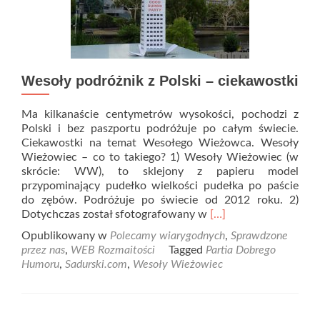
Wesoły podróżnik z Polski – ciekawostki
Ma kilkanaście centymetrów wysokości, pochodzi z
Polski i bez paszportu podróżuje po całym świecie.
Ciekawostki na temat Wesołego Wieżowca. Wesoły
Wieżowiec – co to takiego? 1) Wesoły Wieżowiec (w
skrócie: WW), to sklejony z papieru model
przypominający pudełko wielkości pudełka po paście
do zębów. Podróżuje po świecie od 2012 roku. 2)
Read
Dotychczas został sfotografowany w
[…]
more
Opublikowany w
Polecamy wiarygodnych
,
Sprawdzone
about
przez nas
,
WEB Rozmaitości
Tagged
Partia Dobrego
Wesoły
Humoru
,
Sadurski.com
,
Wesoły Wieżowiec
podróżnik
z
Polski
–