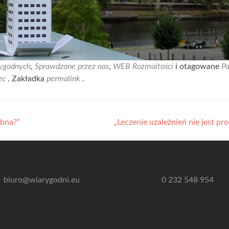
ygodnych
,
Sprawdzone przez nas
,
WEB Rozmaitości
i otagowane
Pa
ec
. Zakładka
permalink
.
obna?”
„Leczenie uzależnień nie jest pr
biuro@wiarygodni.eu
0 232 548 954