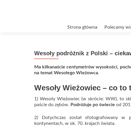
Przejdź
Strona główna
Polecamy wi
do
treści
Wesoły podróżnik z Polski – cieka
Ma kilkanaście centymetrów wysokości, pochod
na temat Wesołego Wieżowca.
Wesoły Wieżowiec – co to 
1) Wesoły Wieżowiec (w skrócie: WW), to skl
paście do zębów.
Podróżuje po świecie
od 2012
2) Dotychczas został sfotografowany w p
kontynentach, w ok. 70. krajach świata.