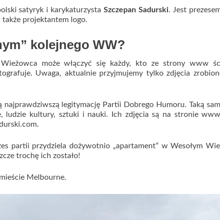
lski satyryk i karykaturzysta
Szczepan Sadurski
. Jest prezesem
 także projektantem logo.
tnym” kolejnego WW?
Wieżowca może włączyć się każdy, kto ze strony www ści
tografuje. Uwaga, aktualnie przyjmujemy tylko zdjęcia zrobio
ą najprawdziwszą legitymację Partii Dobrego Humoru. Taką sam
e, ludzie kultury, sztuki i nauki. Ich zdjęcia są na stronie www
durski.com.
es partii przydziela dożywotnio „apartament” w Wesołym Wi
zcze trochę ich zostało!
 mieście Melbourne.