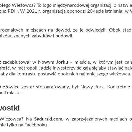
sołego Wieżowca? To logo międzynarodowej organizacji o nazwi
e: PDH. W 2021 r. organizacja obchodzi 20-lecie istnienia, w
rozmaitych miejscach na dowód, ze je odwiedził. Obok stad
ików, znanych zabytków i budowli.
ż zadebiutował w
Nowym Jorku
– mieście, w którym jest cał
łość
, w metropolii, gdzie inwestorzy ścigają się aby stawiać na
 aby dla kontrastu postawić obok nich najmniejszego wieżowca.
eżowiec został sfotografowany, był Nowy Jork. Konkretnie 
oli miasta.
wostki
o Wieżowca? Na
Sadurski.com
, w zaprzyjaźnionych mediach o
ie tylko na Facebooku.