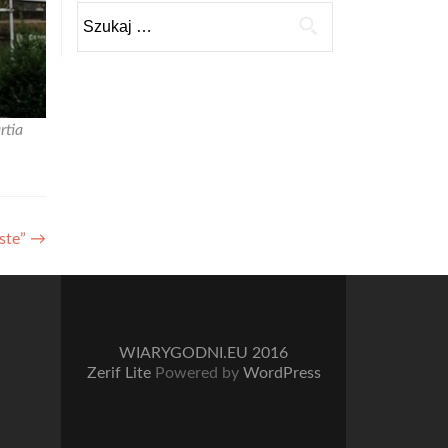
Szukaj:
rtia
oste”
→
WIARYGODNI.EU 2016
Zerif Lite
Powered by
WordPress