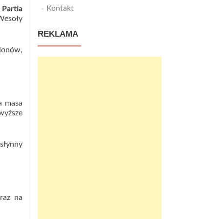
Kontakt
e
Partia
 Wesoły
REKLAMA
ionów,
a masa
jwyższe
słynny
raz na