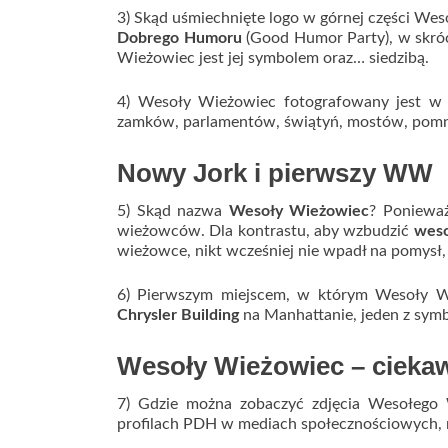
3) Skąd uśmiechnięte logo w górnej części We
Dobrego Humoru
(Good Humor Party), w skróci
Wieżowiec jest jej symbolem oraz… siedzibą.
4) Wesoły Wieżowiec fotografowany jest w 
zamków, parlamentów, świątyń, mostów, pomn
Nowy Jork i pierwszy WW
5) Skąd nazwa
Wesoły Wieżowiec
? Poniewa
wieżowców. Dla kontrastu, aby wzbudzić
weso
wieżowce, nikt wcześniej nie wpadł na pomysł,
6) Pierwszym miejscem, w którym Wesoły Wi
Chrysler Building
na Manhattanie, jeden z symb
Wesoły Wieżowiec – cieka
7) Gdzie można zobaczyć zdjęcia Wesołeg
profilach PDH w mediach społecznościowych, n