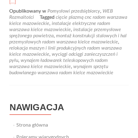
Read
[…]
more
Opublikowany w
Pomysłowi przedsiębiorcy
,
WEB
about
Rozmaitości
Tagged
cięcie plazmą cnc radom warszawa
A-
kielce mazowieckie
,
instalacje elektryczne radom
Z
warszawa kielce mazowieckie
,
instalacje przemysłowe
TECHNIK
sprężonego powietrza
,
montaż konstrukcji stalowych i hal
–
przemysłowych radom warszawa kielce mazowieckie
,
budowa
relokacja maszyn i linii produkcyjnych radom warszawa
konstrukcji
kielce mazowieckie
,
wyciągi odciągi zanieczyszczeń i
stalowych
pyłu
,
wynajem ładowarek teleskopowych radom
i
warszawa kielce mazowieckie
,
wynajem sprzętu
wynajem
budowlanego warszawa radom kielce mazowieckie
sprzętu
budowlanego
NAWIGACJA
Strona główna
Polecamy wiarygodnych