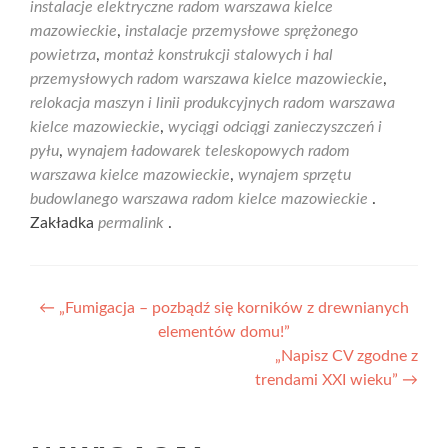
instalacje elektryczne radom warszawa kielce
mazowieckie
,
instalacje przemysłowe sprężonego
powietrza
,
montaż konstrukcji stalowych i hal
przemysłowych radom warszawa kielce mazowieckie
,
relokacja maszyn i linii produkcyjnych radom warszawa
kielce mazowieckie
,
wyciągi odciągi zanieczyszczeń i
pyłu
,
wynajem ładowarek teleskopowych radom
warszawa kielce mazowieckie
,
wynajem sprzętu
budowlanego warszawa radom kielce mazowieckie
.
Zakładka
permalink
.
Nawigacja
←
„Fumigacja – pozbądź się korników z drewnianych
elementów domu!”
wpisu
„Napisz CV zgodne z
trendami XXI wieku”
→