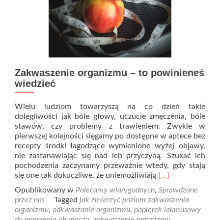
Zakwaszenie organizmu – to powinieneś
wiedzieć
Wielu ludziom towarzyszą na co dzień takie
dolegliwości jak bóle głowy, uczucie zmęczenia, bóle
stawów, czy problemy z trawieniem. Zwykle w
pierwszej kolejności sięgamy po dostępne w aptece bez
recepty środki łagodzące wymienione wyżej objawy,
nie zastanawiając się nad ich przyczyną. Szukać ich
pochodzenia zaczynamy przeważnie wtedy, gdy stają
Read
się one tak dokuczliwe, że uniemożliwiają
[…]
more
Opublikowany w
Polecamy wiarygodnych
,
Sprawdzone
about
przez nas
Tagged
jak zmierzyć poziom zakwaszenia
Zakwaszenie
organizmu
,
odkwaszanie organizmu
,
papierek lakmusowy
organizmu
do mierzenia ph moczu
,
zakwaszenie organizmu