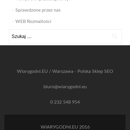
Sprawdzone przez nas
WEB Rozmaitości
Szukaj:
Wiarygodni.EU / Warszawa - Polska
Sklep SEO
biuro@wiarygodni.eu
0 232 548 954
WIARYGODNI.EU 2016