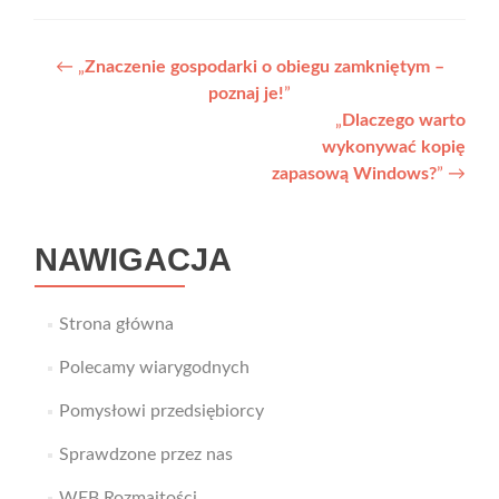
Nawigacja
←
„
Znaczenie gospodarki o obiegu zamkniętym –
poznaj je!
”
wpisu
„
Dlaczego warto
wykonywać kopię
zapasową Windows?
”
→
NAWIGACJA
Strona główna
Polecamy wiarygodnych
Pomysłowi przedsiębiorcy
Sprawdzone przez nas
WEB Rozmaitości