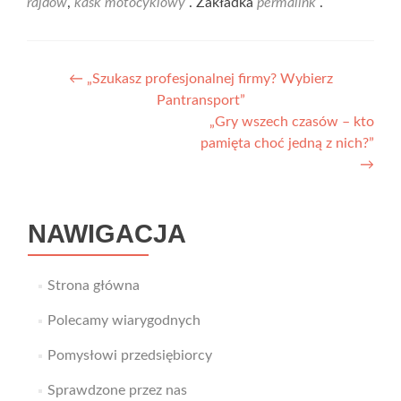
rajdów
,
kask motocyklowy
. Zakładka
permalink
.
Nawigacja
←
„Szukasz profesjonalnej firmy? Wybierz
Pantransport”
wpisu
„Gry wszech czasów – kto
pamięta choć jedną z nich?”
→
NAWIGACJA
Strona główna
Polecamy wiarygodnych
Pomysłowi przedsiębiorcy
Sprawdzone przez nas