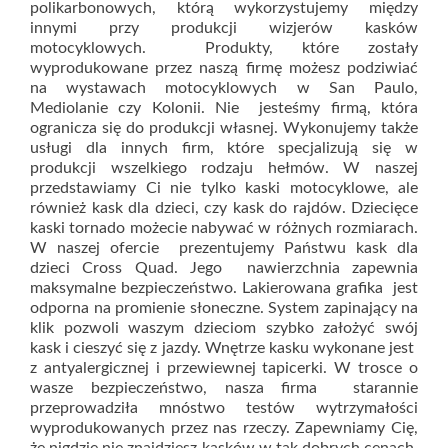
polikarbonowych, którą wykorzystujemy między
innymi przy produkcji wizjerów kasków
motocyklowych. Produkty, które zostały
wyprodukowane przez naszą firmę możesz podziwiać
na wystawach motocyklowych w San Paulo,
Mediolanie czy Kolonii. Nie jesteśmy firmą, która
ogranicza się do produkcji własnej. Wykonujemy także
usługi dla innych firm, które specjalizują się w
produkcji wszelkiego rodzaju hełmów. W naszej
przedstawiamy Ci nie tylko kaski motocyklowe, ale
również kask dla dzieci, czy kask do rajdów. Dziecięce
kaski tornado możecie nabywać w różnych rozmiarach.
W naszej ofercie prezentujemy Państwu kask dla
dzieci Cross Quad. Jego nawierzchnia zapewnia
maksymalne bezpieczeństwo. Lakierowana grafika jest
odporna na promienie słoneczne. System zapinający na
klik pozwoli waszym dzieciom szybko założyć swój
kask i cieszyć się z jazdy. Wnętrze kasku wykonane jest
z antyalergicznej i przewiewnej tapicerki. W trosce o
wasze bezpieczeństwo, nasza firma starannie
przeprowadziła mnóstwo testów wytrzymałości
wyprodukowanych przez nas rzeczy. Zapewniamy Cię,