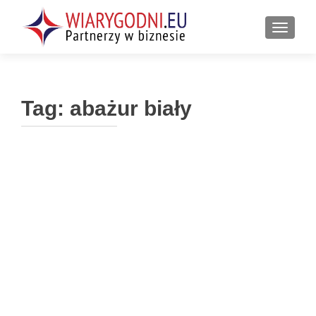
PRZEŁ
Tag:
abażur biały