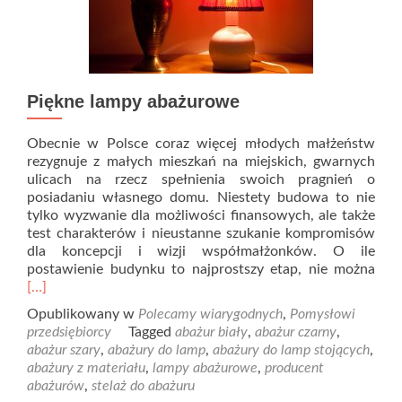
Piękne lampy abażurowe
Obecnie w Polsce coraz więcej młodych małżeństw
rezygnuje z małych mieszkań na miejskich, gwarnych
ulicach na rzecz spełnienia swoich pragnień o
posiadaniu własnego domu. Niestety budowa to nie
tylko wyzwanie dla możliwości finansowych, ale także
test charakterów i nieustanne szukanie kompromisów
dla koncepcji i wizji współmałżonków. O ile
Rea
postawienie budynku to najprostszy etap, nie można
mor
[…]
abo
Opublikowany w
Polecamy wiarygodnych
,
Pomysłowi
Pię
przedsiębiorcy
Tagged
abażur biały
,
abażur czarny
,
lam
abażur szary
,
abażury do lamp
,
abażury do lamp stojących
,
aba
abażury z materiału
,
lampy abażurowe
,
producent
abażurów
,
stelaż do abażuru