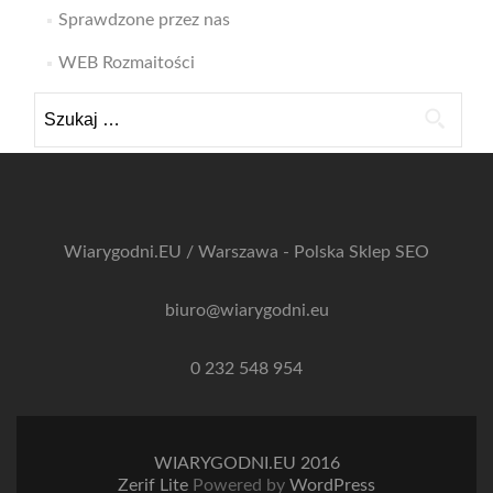
Sprawdzone przez nas
WEB Rozmaitości
Szukaj:
Wiarygodni.EU / Warszawa - Polska
Sklep SEO
biuro@wiarygodni.eu
0 232 548 954
WIARYGODNI.EU 2016
Zerif Lite
Powered by
WordPress