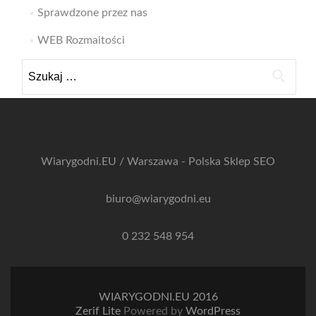
Sprawdzone przez nas
WEB Rozmaitości
Szukaj:
Wiarygodni.EU / Warszawa - Polska
Sklep SEO
biuro@wiarygodni.eu
0 232 548 954
WIARYGODNI.EU 2016
Zerif Lite
Powered by
WordPress