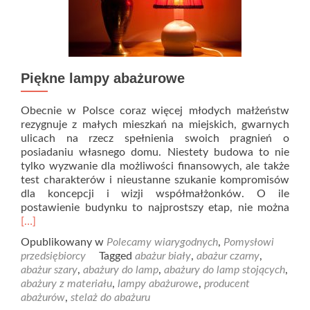
Piękne lampy abażurowe
Obecnie w Polsce coraz więcej młodych małżeństw
rezygnuje z małych mieszkań na miejskich, gwarnych
ulicach na rzecz spełnienia swoich pragnień o
posiadaniu własnego domu. Niestety budowa to nie
tylko wyzwanie dla możliwości finansowych, ale także
test charakterów i nieustanne szukanie kompromisów
dla koncepcji i wizji współmałżonków. O ile
Rea
postawienie budynku to najprostszy etap, nie można
mor
[…]
abo
Opublikowany w
Polecamy wiarygodnych
,
Pomysłowi
Pię
przedsiębiorcy
Tagged
abażur biały
,
abażur czarny
,
lam
abażur szary
,
abażury do lamp
,
abażury do lamp stojących
,
aba
abażury z materiału
,
lampy abażurowe
,
producent
abażurów
,
stelaż do abażuru