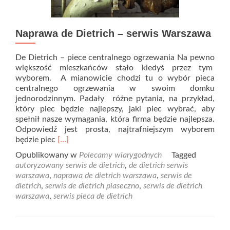
Naprawa de Dietrich – serwis Warszawa
De Dietrich – piece centralnego ogrzewania Na pewno
większość mieszkańców stało kiedyś przez tym
wyborem. A mianowicie chodzi tu o wybór pieca
centralnego ogrzewania w swoim domku
jednorodzinnym. Padały różne pytania, na przykład,
który piec będzie najlepszy, jaki piec wybrać, aby
spełnił nasze wymagania, która firma będzie najlepsza.
Odpowiedź jest prosta, najtrafniejszym wyborem
Read
będzie piec
[…]
more
Opublikowany w
Polecamy wiarygodnych
Tagged
about
autoryzowany serwis de dietrich
,
de dietrich serwis
Naprawa
warszawa
,
naprawa de dietrich warszawa
,
serwis de
de
dietrich
,
serwis de dietrich piaseczno
,
serwis de dietrich
Dietrich
warszawa
,
serwis pieca de dietrich
–
serwis
Warszawa