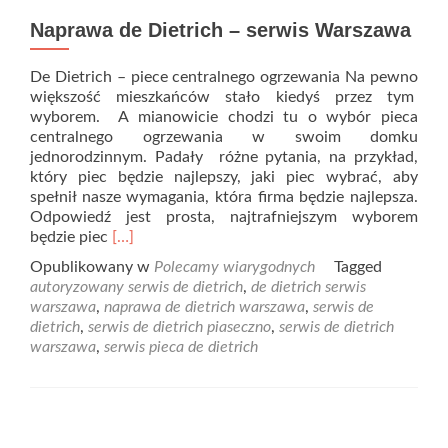
Naprawa de Dietrich – serwis Warszawa
De Dietrich – piece centralnego ogrzewania Na pewno
większość mieszkańców stało kiedyś przez tym
wyborem. A mianowicie chodzi tu o wybór pieca
centralnego ogrzewania w swoim domku
jednorodzinnym. Padały różne pytania, na przykład,
który piec będzie najlepszy, jaki piec wybrać, aby
spełnił nasze wymagania, która firma będzie najlepsza.
Odpowiedź jest prosta, najtrafniejszym wyborem
Read
będzie piec
[…]
more
Opublikowany w
Polecamy wiarygodnych
Tagged
about
autoryzowany serwis de dietrich
,
de dietrich serwis
Naprawa
warszawa
,
naprawa de dietrich warszawa
,
serwis de
de
dietrich
,
serwis de dietrich piaseczno
,
serwis de dietrich
Dietrich
warszawa
,
serwis pieca de dietrich
–
serwis
Warszawa