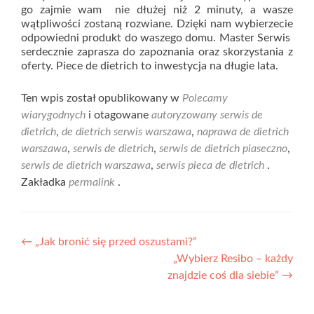
go zajmie wam nie dłużej niż 2 minuty, a wasze
wątpliwości zostaną rozwiane. Dzięki nam wybierzecie
odpowiedni produkt do waszego domu. Master Serwis
serdecznie zaprasza do zapoznania oraz skorzystania z
oferty. Piece de dietrich to inwestycja na długie lata.
Ten wpis został opublikowany w
Polecamy
wiarygodnych
i otagowane
autoryzowany serwis de
dietrich
,
de dietrich serwis warszawa
,
naprawa de dietrich
warszawa
,
serwis de dietrich
,
serwis de dietrich piaseczno
,
serwis de dietrich warszawa
,
serwis pieca de dietrich
.
Zakładka
permalink
.
Nawigacja
←
„Jak bronić się przed oszustami?”
„Wybierz Resibo – każdy
wpisu
znajdzie coś dla siebie”
→