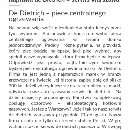
De Dietrich – piece centralnego
ogrzewania
Na pewno większość mieszkańców stało kiedyś przez
tym wyborem. A mianowicie chodzi tu o wybór pieca
centralnego ogrzewania w swoim domku
jednorodzinnym. Padały różne pytania, na przykład,
który piec będzie najlepszy, jaki piec wybrać, aby
spełnił nasze wymagania, która firma będzie najlepsza.
Odpowiedź jest prosta, najtrafniejszym wyborem
będzie piec centralnego ogrzewania marki De Dietrich.
Firma ta jest jedną z najstarszych marek w branży
grzewczej na świecie. Jej historia zapisuje się od blisko
300 lat. Jeżeli zdecydujesz się na zakup pieca tej marki,
odwiedź nasz autoryzowany serwis de dietrich. Na
dzień dzisiejszy proponujemy Państwu kompleksową
obsługę dozorowo – eksploatacyjną kotłowni
gazowych. Jesteś z Warszawy? Jeżeli tak to nasz serwis
de dietrich warszawa przypadnie Ci do gustu. Nasza
firma działa nie tylko na terenie stolicy Polski. W grę
wchodzi także serwis de dietrich piaseczno. W swojej