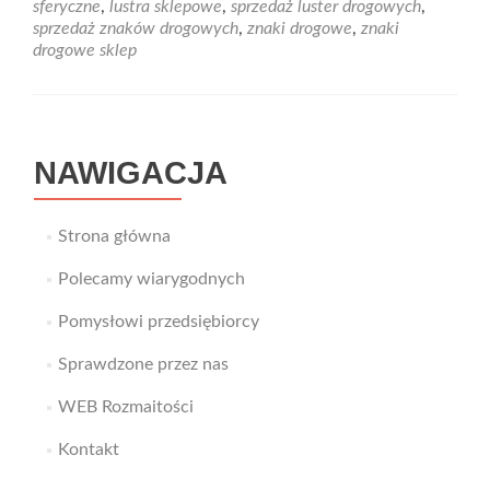
sferyczne
,
lustra sklepowe
,
sprzedaż luster drogowych
,
oferujący
sprzedaż znaków drogowych
,
znaki drogowe
,
znaki
znaki
drogowe sklep
drogowe,
blokady
parkingowe,
lustra
drogowe
NAWIGACJA
i
sklepowe
Strona główna
Polecamy wiarygodnych
Pomysłowi przedsiębiorcy
Sprawdzone przez nas
WEB Rozmaitości
Kontakt