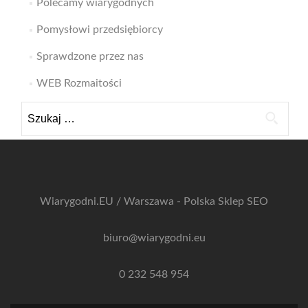
Polecamy wiarygodnych
Pomysłowi przedsiębiorcy
Sprawdzone przez nas
WEB Rozmaitości
Szukaj:
Wiarygodni.EU / Warszawa - Polska
Sklep SEO
biuro@wiarygodni.eu
0 232 548 954