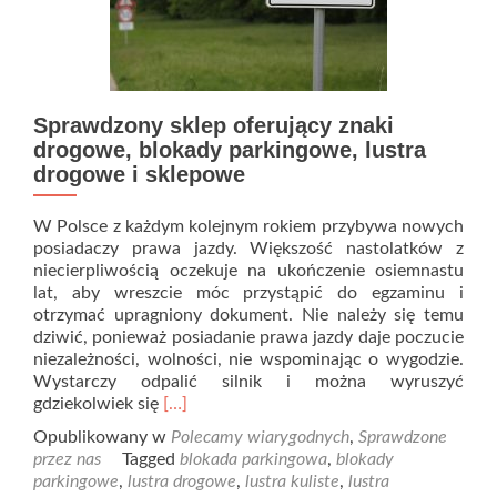
Sprawdzony sklep oferujący znaki
drogowe, blokady parkingowe, lustra
drogowe i sklepowe
W Polsce z każdym kolejnym rokiem przybywa nowych
posiadaczy prawa jazdy. Większość nastolatków z
niecierpliwością oczekuje na ukończenie osiemnastu
lat, aby wreszcie móc przystąpić do egzaminu i
otrzymać upragniony dokument. Nie należy się temu
dziwić, ponieważ posiadanie prawa jazdy daje poczucie
niezależności, wolności, nie wspominając o wygodzie.
Wystarczy odpalić silnik i można wyruszyć
Read
gdziekolwiek się
[…]
more
Opublikowany w
Polecamy wiarygodnych
,
Sprawdzone
about
przez nas
Tagged
blokada parkingowa
,
blokady
Sprawdzony
parkingowe
,
lustra drogowe
,
lustra kuliste
,
lustra
sklep