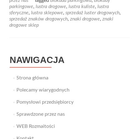
przez nas
Tagged
blokada parkingowa
,
blokady
Sprawdzony
parkingowe
,
lustra drogowe
,
lustra kuliste
,
lustra
sklep
sferyczne
,
lustra sklepowe
,
sprzedaż luster drogowych
,
oferujący
sprzedaż znaków drogowych
,
znaki drogowe
,
znaki
znaki
drogowe sklep
drogowe,
blokady
parkingowe,
lustra
drogowe
NAWIGACJA
i
sklepowe
Strona główna
Polecamy wiarygodnych
Pomysłowi przedsiębiorcy
Sprawdzone przez nas
WEB Rozmaitości
Kontakt