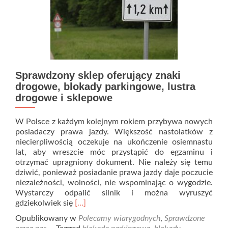
Sprawdzony sklep oferujący znaki
drogowe, blokady parkingowe, lustra
drogowe i sklepowe
W Polsce z każdym kolejnym rokiem przybywa nowych
posiadaczy prawa jazdy. Większość nastolatków z
niecierpliwością oczekuje na ukończenie osiemnastu
lat, aby wreszcie móc przystąpić do egzaminu i
otrzymać upragniony dokument. Nie należy się temu
dziwić, ponieważ posiadanie prawa jazdy daje poczucie
niezależności, wolności, nie wspominając o wygodzie.
Wystarczy odpalić silnik i można wyruszyć
Read
gdziekolwiek się
[…]
more
Opublikowany w
Polecamy wiarygodnych
,
Sprawdzone
about