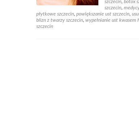
szczecin
,
botox s
Med
szczecin
,
medycy
Este
płytkowe szczecin
,
powiększanie ust szczecin
,
usu
w
blizn z twarzy szczecin
,
wypełnianie ust kwasem 
Szcz
szczecin