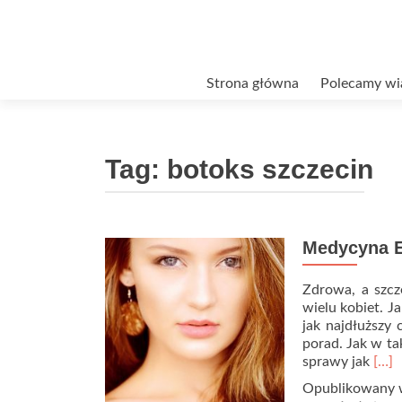
Przejdź
Strona główna
Polecamy wi
do
treści
Tag:
botoks szczecin
Medycyna E
Zdrowa, a szcze
wielu kobiet. J
jak najdłuższy
porad. Jak w ta
Rea
sprawy jak
[…]
mor
Opublikowany
abou