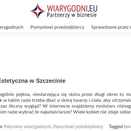
arygodnych
Pomysłowi przedsiębiorcy
Sprawdzone przez 
stetyczna w Szczecinie
gólnie piękna, niestarzejąca się skóra przez długi okres to m
ak w takim razie trzeba dbać o skórę twarzy i ciała, aby utrzymał
 czas śliczny wygląd? W internecie znajdziemy mnóstwo różne
kim razie wybrać te najwłaściwsze? Wiele kobiet nie zdaje sobi
d
e
 w
Polecamy wiarygodnych
,
Pomysłowi przedsiębiorcy
Tagged
bot
t