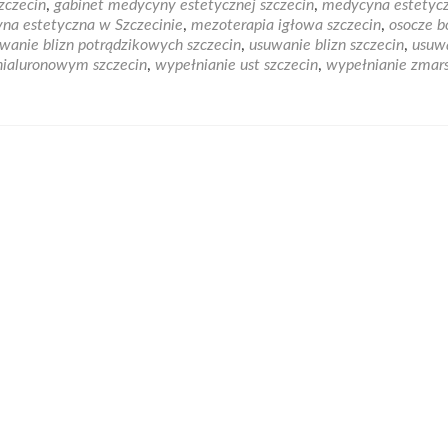
zczecin
,
gabinet medycyny estetycznej szczecin
,
medycyna estetyc
ycyna
na estetyczna w Szczecinie
,
mezoterapia igłowa szczecin
,
osocze b
tyczna
wanie blizn potrądzikowych szczecin
,
usuwanie blizn szczecin
,
usuw
hialuronowym szczecin
,
wypełnianie ust szczecin
,
wypełnianie zmar
ecinie