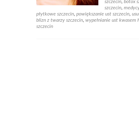
szczecin
,
botox s
Med
szczecin
,
medycy
Este
płytkowe szczecin
,
powiększanie ust szczecin
,
usu
w
blizn z twarzy szczecin
,
wypełnianie ust kwasem 
Szcz
szczecin