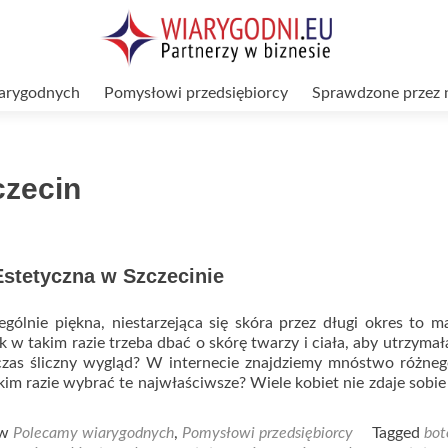
arygodnych
Pomysłowi przedsiębiorcy
Sprawdzone przez 
czecin
stetyczna w Szczecinie
gólnie piękna, niestarzejąca się skóra przez długi okres to m
ak w takim razie trzeba dbać o skórę twarzy i ciała, aby utrzymał
 czas śliczny wygląd? W internecie znajdziemy mnóstwo różne
kim razie wybrać te najwłaściwsze? Wiele kobiet nie zdaje sobi
d
e
 w
Polecamy wiarygodnych
,
Pomysłowi przedsiębiorcy
Tagged
bot
t