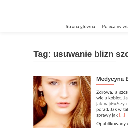
Przejdź
Strona główna
Polecamy wi
do
treści
Tag:
usuwanie blizn sz
Medycyna E
Zdrowa, a szcze
wielu kobiet. J
jak najdłuższy
porad. Jak w ta
Rea
sprawy jak
[…]
mor
Opublikowany
abou