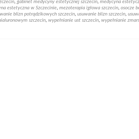
zczecin
,
gabinet medycyny estetycznej szczecin
,
medycyna estetyc
ycyna
na estetyczna w Szczecinie
,
mezoterapia igłowa szczecin
,
osocze b
tyczna
wanie blizn potrądzikowych szczecin
,
usuwanie blizn szczecin
,
usuw
hialuronowym szczecin
,
wypełnianie ust szczecin
,
wypełnianie zmar
ecinie