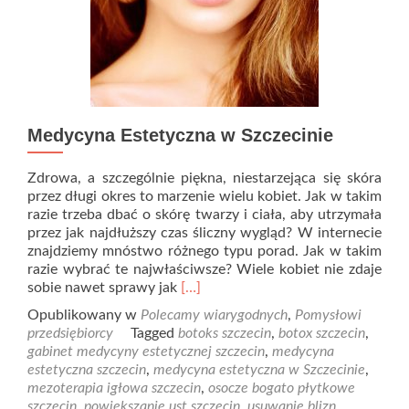
Medycyna Estetyczna w Szczecinie
Zdrowa, a szczególnie piękna, niestarzejąca się skóra
przez długi okres to marzenie wielu kobiet. Jak w takim
razie trzeba dbać o skórę twarzy i ciała, aby utrzymała
przez jak najdłuższy czas śliczny wygląd? W internecie
znajdziemy mnóstwo różnego typu porad. Jak w takim
razie wybrać te najwłaściwsze? Wiele kobiet nie zdaje
Read
sobie nawet sprawy jak
[…]
more
Opublikowany w
Polecamy wiarygodnych
,
Pomysłowi
about
przedsiębiorcy
Tagged
botoks szczecin
,
botox szczecin
,
Medycyna
gabinet medycyny estetycznej szczecin
,
medycyna
Estetyczna
estetyczna szczecin
,
medycyna estetyczna w Szczecinie
,
w
mezoterapia igłowa szczecin
,
osocze bogato płytkowe
Szczecinie
szczecin
,
powiększanie ust szczecin
,
usuwanie blizn