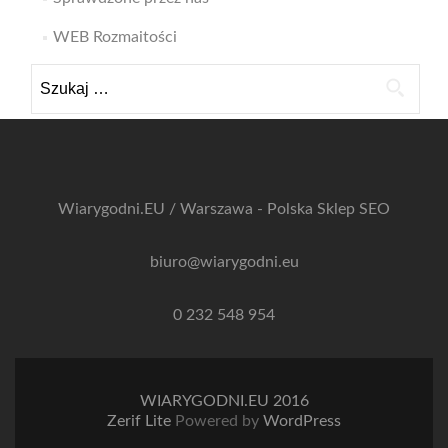
WEB Rozmaitości
Szukaj:
Wiarygodni.EU / Warszawa - Polska
Sklep SEO
biuro@wiarygodni.eu
0 232 548 954
WIARYGODNI.EU 2016
Zerif Lite
Powered by
WordPress