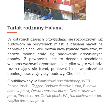
Tartak rodzinny Halama
W ostatnich czasach przyglądając się rozpoczętym już
budowom na peryferiach miast, a czasami nawet na
naprawdę cichej wsi, można niewątpliwie zauważyć, że
bardzo modne stało się budowanie drewnianych
domów. Z pewnością jest to decyzja uzasadniona
wieloma ważnymi czynnikami. Nie tylko w grę wchodzi
rozszerzający się trend, ponieważ i tak współcześnie
Read
dominuje tradycyjny styl budowy. Chodzi
[…]
more
Opublikowany w
Pomysłowi przedsiębiorcy
,
WEB
about
Rozmaitości
Tagged
Budowa domów kutno
,
Budowa
Tartak
domów płock
,
Deska tarasowa kutno
,
Deska tarasowa
rodzinny
płock
,
Tartak kutno
,
Tartak płock
,
Więźba dachowa kutno
,
Halama
więźba dachowa płock