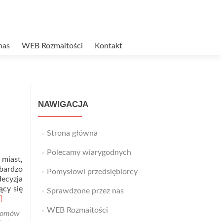
nas
WEB Rozmaitości
Kontakt
NAWIGACJA
Strona główna
Polecamy wiarygodnych
 miast,
bardzo
Pomysłowi przedsiębiorcy
ecyzja
ący się
Sprawdzone przez nas
ad
]
re
WEB Rozmaitości
domów
out