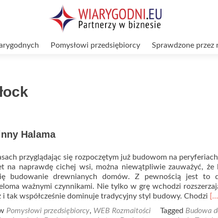
arygodnych
Pomysłowi przedsiębiorcy
Sprawdzone przez 
łock
zinny Halama
sach przyglądając się rozpoczętym już budowom na peryferiach
t na naprawdę cichej wsi, można niewątpliwie zauważyć, że 
ię budowanie drewnianych domów. Z pewnością jest to d
eloma ważnymi czynnikami. Nie tylko w grę wchodzi rozszerzaj
Re
 i tak współcześnie dominuje tradycyjny styl budowy. Chodzi
[…
mo
 w
Pomysłowi przedsiębiorcy
,
WEB Rozmaitości
Tagged
Budowa 
ab