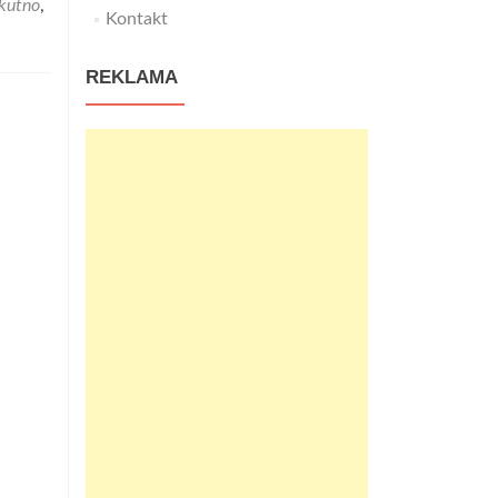
 kutno
,
rtak
Kontakt
dzinny
lama
REKLAMA