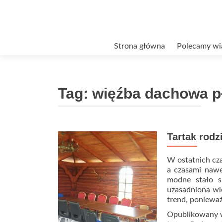
Przejdź
Strona główna
Polecamy wi
do
treści
Tag:
więźba dachowa p
Tartak rod
W ostatnich cza
a czasami nawe
modne stało s
uzasadniona wi
trend, ponieważ
Opublikowany