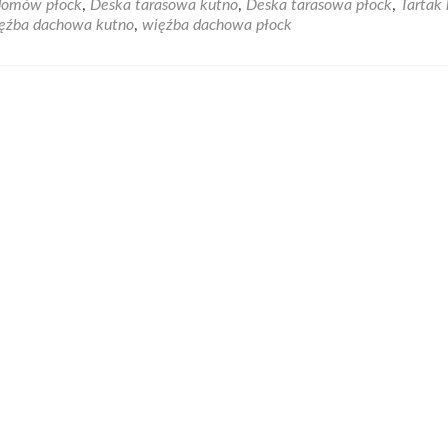
domów płock
,
Deska tarasowa kutno
,
Deska tarasowa płock
,
Tartak
Ta
ęźba dachowa kutno
,
więźba dachowa płock
ro
Ha