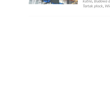
kutno
,
Budowa 
Tartak płock
,
Wi