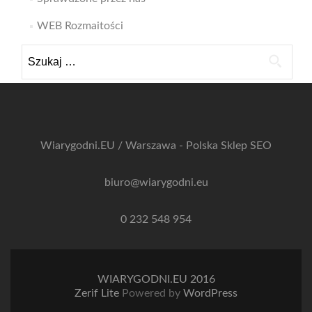
WEB Rozmaitości
Szukaj:
Wiarygodni.EU / Warszawa - Polska
Sklep SEO
biuro@wiarygodni.eu
0 232 548 954
WIARYGODNI.EU 2016
Zerif Lite
Powered by
WordPress