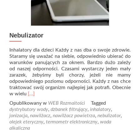
Nebulizator
Inhalatory dla dzieci Każdy z nas dba o swoje zdrowie.
Staramy się uważać na siebie, odpowiednio ubierać do
warunków panujących za oknem. Bardzo dużo zależy
od naszej odporności. Czasami wystarczy jeden mały
zarazek, żebyśmy byli chorzy, jeżeli nie mamy
odpowiedniego poziomu odporności. Każdy z nas chce
traktować swój organizm najlepiej jak potrafi. Obecnie
Read
w wielu
[…]
more
Opublikowany w
WEB Rozmaitości
Tagged
about
dystrybutory wody
,
dzbanek filtrujący
,
inhalatory
,
Nebulizator
jonizacja
,
nawilżacz
,
nawilżacz powietrza
,
nebulizator
,
olejek eteryczny
,
termometr elektroniczny
,
woda
alkaliczna