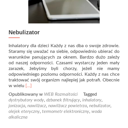
Nebulizator
Inhalatory dla dzieci Każdy z nas dba o swoje zdrowie.
Staramy się uważać na siebie, odpowiednio ubierać do
warunków panujących za oknem. Bardzo dużo zależy
od naszej odporności. Czasami wystarczy jeden mały
zarazek, żebyśmy byli chorzy, jeżeli nie mamy
odpowiedniego poziomu odporności. Każdy z nas chce
traktować swój organizm najlepiej jak potrafi. Obecnie
Read
w wielu
[…]
more
Opublikowany w
WEB Rozmaitości
Tagged
about
dystrybutory wody
,
dzbanek filtrujący
,
inhalatory
,
Nebulizator
jonizacja
,
nawilżacz
,
nawilżacz powietrza
,
nebulizator
,
olejek eteryczny
,
termometr elektroniczny
,
woda
alkaliczna