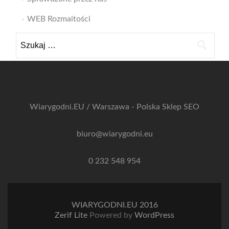
WEB Rozmaitości
Szukaj:
Wiarygodni.EU / Warszawa - Polska
Sklep SEO
biuro@wiarygodni.eu
0 232 548 954
WIARYGODNI.EU 2016
Zerif Lite
Powered by
WordPress