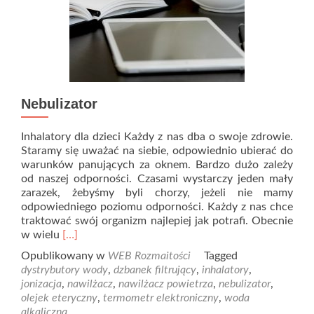
Nebulizator
Inhalatory dla dzieci Każdy z nas dba o swoje zdrowie.
Staramy się uważać na siebie, odpowiednio ubierać do
warunków panujących za oknem. Bardzo dużo zależy
od naszej odporności. Czasami wystarczy jeden mały
zarazek, żebyśmy byli chorzy, jeżeli nie mamy
odpowiedniego poziomu odporności. Każdy z nas chce
traktować swój organizm najlepiej jak potrafi. Obecnie
Read
w wielu
[…]
more
Opublikowany w
WEB Rozmaitości
Tagged
about
dystrybutory wody
,
dzbanek filtrujący
,
inhalatory
,
Nebulizator
jonizacja
,
nawilżacz
,
nawilżacz powietrza
,
nebulizator
,
olejek eteryczny
,
termometr elektroniczny
,
woda
alkaliczna