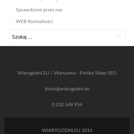
Sprawdzone przez nas
WEB Rozmaitości
Szukaj:
Wiarygodni.EU / Warszawa - Polska
Sklep SEO
biuro@wiarygodni.eu
0 232 548 954
WIARYGODNI.EU 2016