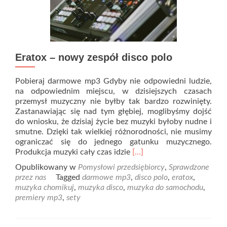
Eratox – nowy zespół disco polo
Pobieraj darmowe mp3 Gdyby nie odpowiedni ludzie,
na odpowiednim miejscu, w dzisiejszych czasach
przemysł muzyczny nie byłby tak bardzo rozwinięty.
Zastanawiając się nad tym głębiej, moglibyśmy dojść
do wniosku, że dzisiaj życie bez muzyki byłoby nudne i
smutne. Dzięki tak wielkiej różnorodności, nie musimy
ograniczać się do jednego gatunku muzycznego.
Read
Produkcja muzyki cały czas idzie
[…]
more
Opublikowany w
Pomysłowi przedsiębiorcy
,
Sprawdzone
about
przez nas
Tagged
darmowe mp3
,
disco polo
,
eratox
,
Eratox
muzyka chomikuj
,
muzyka disco
,
muzyka do samochodu
,
–
premiery mp3
,
sety
nowy
zespół
disco