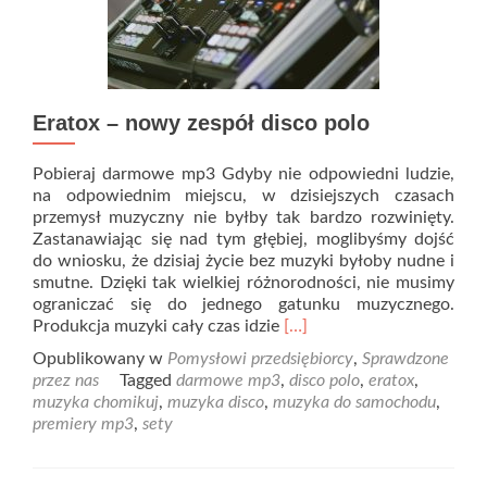
Eratox – nowy zespół disco polo
Pobieraj darmowe mp3 Gdyby nie odpowiedni ludzie,
na odpowiednim miejscu, w dzisiejszych czasach
przemysł muzyczny nie byłby tak bardzo rozwinięty.
Zastanawiając się nad tym głębiej, moglibyśmy dojść
do wniosku, że dzisiaj życie bez muzyki byłoby nudne i
smutne. Dzięki tak wielkiej różnorodności, nie musimy
ograniczać się do jednego gatunku muzycznego.
Read
Produkcja muzyki cały czas idzie
[…]
more
Opublikowany w
Pomysłowi przedsiębiorcy
,
Sprawdzone
about
przez nas
Tagged
darmowe mp3
,
disco polo
,
eratox
,
Eratox
muzyka chomikuj
,
muzyka disco
,
muzyka do samochodu
,
–
premiery mp3
,
sety
nowy
zespół
disco