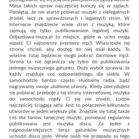
Masa takich spraw najczęściej kończy się w sądach.
Pamiętaj, że nie warto pobierać muzyki z nielegalnych
źródeł, lecz ze sprawdzonych i legalnych stron. W
Internecie znajdziecie wiele stron z muzyką, które
zajmują się tylko publikowaniem legalnej muzyki.
Odjazdowa-muza.pl to miejsce, gdzie w ucho mogą
wpaść Ci najnowsze premiery mp3. Właściciele tej
strony, chcieli, aby dostęp do niej miał każdy. To
właśnie tutaj będziecie mogli pobrać darmowe mp3.
Strona ta nie ogranicza się tylko do publikowania
jednego muzycznego gatunku. Duży wybór sprawia, że
każdy znajduje coś odpowiedniego dla siebie. W
samochodzie bardzo często słuchamy radia, bądź
nagrywamy swoje ulubione utwory. Kiedy zdecydujesz
się pobierać przeboje z tej strony internetowej, muzyka
do samochodu nigdy Ci się nie znudzi. Ludzie
najczęściej ściągają sety. Jest to połączenie kilkunastu
utworów w jeden większy plik. Znajdzie się tutaj także
coś dla fanów tanecznej muzyki, ponieważ regularnie
publikowana jest muzyka disco. Za jeden z
najpopularniejszych teraz gatunków muzycznych
uchodzi disco polo. Wiele osób nie przepada za tego