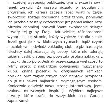
Im częściej występują publicznie, tym większe fanów i
fanek zyskują. Za sprawą udziału w popularnym
programie, ich kariera zaczęła łapać wiatr w żagle.
Twórczość zostaje doceniona przez fanów, ponieważ
ich przeboje zostały odtworzone już ponad milion razy.
Muzyka chomikuj pozwoli Wam swobodnie ściągać
utwory tej grupy. Dzięki tak wielkiej różnorodności
wyboru na tej stronie, każdy wybierze coś dla siebie.
Jeżeli gustujesz w klubowych rytmach, bądź czymś
mocniejszym odwiedź zakładkę club, bądź hardstyle.
Niestety dalej zdarzają się osoby, które nie tolerują
takiej muzyki, dlatego też powstała osobna zakładka z
muzyką disco polo. Jednak przeważająca większość to
rytmy prosto z najbardziej obleganego muzycznego
klubu. Znane piosenki w oryginalnych remixach
polskich oraz zagranicznych producentów przypadną
do gustu nawet najbardziej wymagającym osobom.
Koniecznie odwiedź naszą stronę internetową, jeżeli
szukasz muzycznych inspiracji. Wybierz najlepsze
utwory, które trafią do wszystkich serc. Gorąco
zapraszamy!