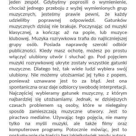
jeden zespół. Gdybyśmy poprosili o wymienienie,
chociaż jednego przeboju z wyżej wymienionych grup
muzycznych, jesteśmy prawie pewni, że każdy
udzieliłby poprawnej odpowiedzi. Gatunków
muzycznych dzisiaj nie brakuje. Poczynając od muzyki
klasycznej, a kończąc aż na popie, lub muzyce
klubowej. Muzyka rozrywkowa trafia do najliczniejszej
grupy osób. Posiada naprawdę szeroki odbiór
publiczności. Kiedy masz ochotę, możesz po prostu
włączyć ulubiony utwór i słuchać go. Pod pojęciem
muzyki rozrywkowej ukryte zostały wszystkie gatunki
muzyczne. Dlatego też, tak wiele ludzi wybiera swój
ulubiony. Nie możemy utożsamiać jej tylko z popem,
ponieważ uznawane jest to za błąd. Jest ona
spontaniczna oraz daje odbiorcy swobodę interpretacji.
Najczęściej wybieramy gatunek muzyczny, z którym
najbardziej się utożsamiamy. Jednak, w dzisiejszych
czasach problemem są osoby, które w nielegalny
sposób zamieszczają muzyczne utwory. Jest to
piractwo medialne. Używając tego pojęcia, nie mamy
tylko na myśli muzyki, ale także filmy oraz
komputerowe programy. Potocznie mówiąc, jest to
posługiwanie się treścią bez jakiejkolwiek zgody autora.