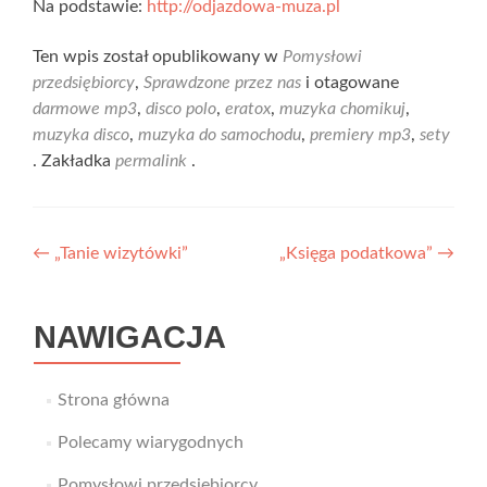
Na podstawie:
http://odjazdowa-muza.pl
Ten wpis został opublikowany w
Pomysłowi
przedsiębiorcy
,
Sprawdzone przez nas
i otagowane
darmowe mp3
,
disco polo
,
eratox
,
muzyka chomikuj
,
muzyka disco
,
muzyka do samochodu
,
premiery mp3
,
sety
. Zakładka
permalink
.
Nawigacja
←
„Tanie wizytówki”
„Księga podatkowa”
→
wpisu
NAWIGACJA
Strona główna
Polecamy wiarygodnych
Pomysłowi przedsiębiorcy