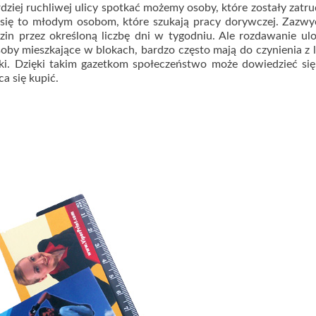
ziej ruchliwej ulicy spotkać możemy osoby, które zostały zatr
 się to młodym osobom, które szukają pracy dorywczej. Zazwy
in przez określoną liczbę dni w tygodniu. Ale rozdawanie ul
soby mieszkające w blokach, bardzo często mają do czynienia z 
tki. Dzięki takim gazetkom społeczeństwo może dowiedzieć si
a się kupić.