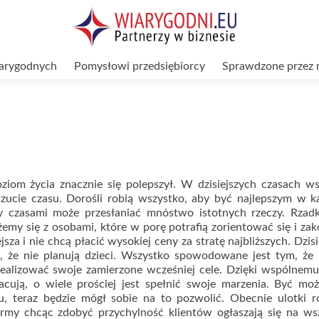
arygodnych
Pomysłowi przedsiębiorcy
Sprawdzone przez 
oziom życia znacznie się polepszył. W dzisiejszych czasach w
oczucie czasu. Dorośli robią wszystko, aby być najlepszym w k
y czasami może przesłaniać mnóstwo istotnych rzeczy. Rzadk
my się z osobami, które w porę potrafią zorientować się i za
sza i nie chcą płacić wysokiej ceny za stratę najbliższych. Dzis
 że nie planują dzieci. Wszystko spowodowane jest tym, że 
zrealizować swoje zamierzone wcześniej cele. Dzięki wspólnemu
cują, o wiele prościej jest spełnić swoje marzenia. Być mo
u, teraz będzie mógł sobie na to pozwolić. Obecnie ulotki 
irmy chcąc zdobyć przychylność klientów ogłaszają się na ws