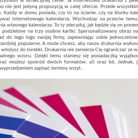
szystkim w atrakcyjnej cenie. Ta internetowa drukarnia z pe
 nie jest jedyną propozycją w całej ofercie. Przede wszystki
. Każdy w domu posiada, czy to na ścianie, czy na biurku kal
ywać internetowego kalendarza. Wychodząc na przeciw temu,
a własnego kalendarza. To ty zdecyduj, jak będzie się on preze
 podzielone na trzy osobne kartki. Spersonalizowany obraz 
ż do tego logo swojej firmy, zapewniając sobie jednocześni
 bardziej popularne. A może chcesz, aby nasza drukarnia wykon
ą włożysz do torebki. Drukarnia nie zamierza Cię ograniczać ze 
alnego wzoru. Dzięki temu staniesz się posiadaczką wyjątko
erać możesz spośród dwóch formatów, a5 oraz b6. Jednak, j
 wyprzedzeniem zapisać terminy wizyt.