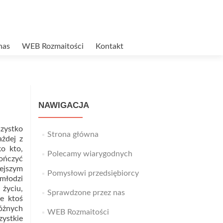
nas
WEB Rozmaitości
Kontakt
NAWIGACJA
szystko
Strona główna
ażdej z
o kto,
Polecamy wiarygodnych
kończyć
iejszym
Pomysłowi przedsiębiorcy
młodzi
 życiu,
Sprawdzone przez nas
że ktoś
różnych
WEB Rozmaitości
zystkie