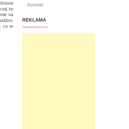
udnione
Kontakt
czaj to
otek na
REKLAMA
ludźmi,
ę, co w