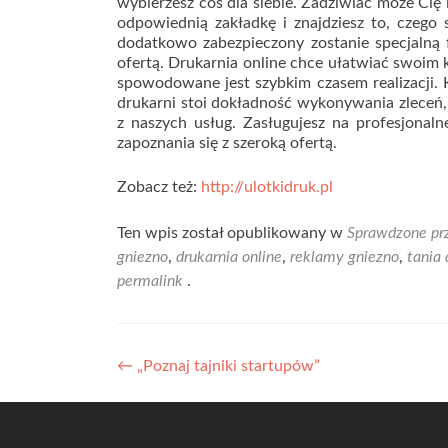
wybierzesz coś dla siebie. Zadziwiać może Cię 
odpowiednią zakładkę i znajdziesz to, czego
dodatkowo zabezpieczony zostanie specjalną 
ofertą. Drukarnia online chce ułatwiać swoim k
spowodowane jest szybkim czasem realizacji. 
drukarni stoi dokładność wykonywania zleceń, 
z naszych usług. Zasługujesz na profesjonaln
zapoznania się z szeroką ofertą.
Zobacz też:
http://ulotkidruk.pl
Ten wpis został opublikowany w
Sprawdzone pr
gniezno
,
drukarnia online
,
reklamy gniezno
,
tania 
permalink
.
Nawigacja
←
„Poznaj tajniki startupów”
wpisu