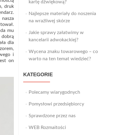
wnością
kartę dźwiękową?
m, druk
endarz.
Najlepsze materiały do noszenia
 nasza
na wrażliwej skórze
ntował.
nada mu
Jakie sprawy załatwimy w
e dobrą
kancelarii adwokackiej?
ała dla
wzorem,
Wycena znaku towarowego – co
wego i
warto na ten temat wiedzieć?
est on
KATEGORIE
Polecamy wiarygodnych
Pomysłowi przedsiębiorcy
Sprawdzone przez nas
WEB Rozmaitości