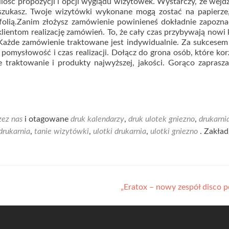
ilość propozycji i opcji wyglądu wizytówek. Wystarczy, że wejd
 szukasz. Twoje wizytówki wykonane mogą zostać na papierze
folią.Zanim złożysz zamówienie powinieneś dokładnie zapozna
lientom realizację zamówień. To, że cały czas przybywają nowi k
Każde zamówienie traktowane jest indywidualnie. Za sukcesem
pomysłowość i czas realizacji. Dołącz do grona osób, które kor
e traktowanie i produkty najwyższej, jakości. Gorąco zapras
zez nas
i otagowane
druk kalendarzy
,
druk ulotek gniezno
,
drukarni
drukarnia
,
tanie wizytówki
,
ulotki drukarnia
,
ulotki gniezno
. Zakład
„Eratox – nowy zespół disco 