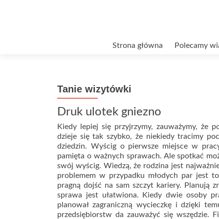
Przejdź
Strona główna
Polecamy wi
do
treści
Tanie wizytówki
Druk ulotek gniezno
Kiedy lepiej się przyjrzymy, zauważymy, że p
dzieje się tak szybko, że niekiedy tracimy p
dziedzin. Wyścig o pierwsze miejsce w prac
pamięta o ważnych sprawach. Ale spotkać może
swój wyścig. Wiedzą, że rodzina jest najważniej
problemem w przypadku młodych par jest to,
pragną dojść na sam szczyt kariery. Planują 
sprawa jest ułatwiona. Kiedy dwie osoby pra
planował zagraniczną wycieczkę i dzięki tem
przedsiębiorstw da zauważyć się wszędzie. F