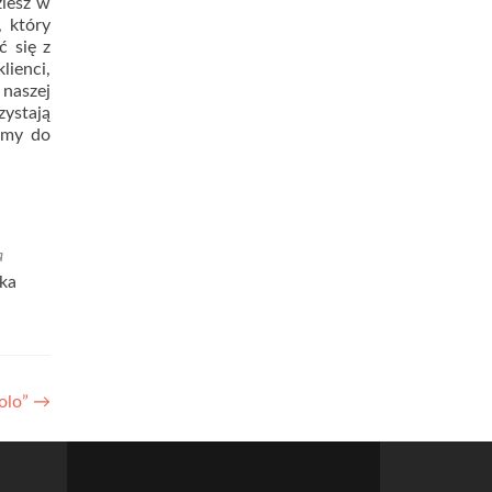
ziesz w
, który
ć się z
lienci,
 naszej
zystają
zamy do
a
ka
polo”
→