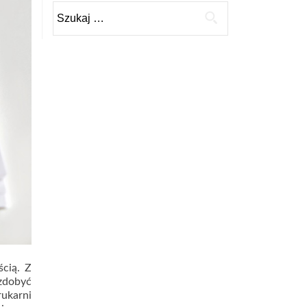
Szukaj:
ścią. Z
 zdobyć
rukarni