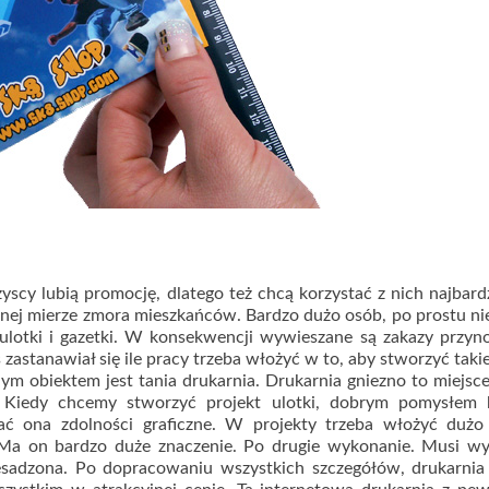
cy lubią promocję, dlatego też chcą korzystać z nich najbardz
ównej mierze zmora mieszkańców. Bardzo dużo osób, po prostu ni
 ulotki i gazetki. W konsekwencji wywieszane są zakazy przyn
zastanawiał się ile pracy trzeba włożyć w to, aby stworzyć takie
ym obiektem jest tania drukarnia. Drukarnia gniezno to miejsce
ek. Kiedy chcemy stworzyć projekt ulotki, dobrym pomysłem 
dać ona zdolności graficzne. W projekty trzeba włożyć dużo
. Ma on bardzo duże znaczenie. Po drugie wykonanie. Musi wy
esadzona. Po dopracowaniu wszystkich szczegółów, drukarnia