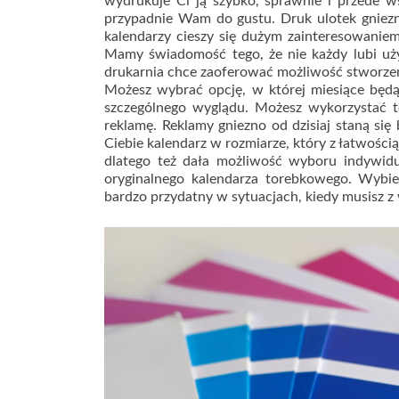
wydrukuje Ci ją szybko, sprawnie i przede w
przypadnie Wam do gustu. Druk ulotek gniezno
kalendarzy cieszy się dużym zainteresowaniem
Mamy świadomość tego, że nie każdy lubi uż
drukarnia chce zaoferować możliwość stworzeni
Możesz wybrać opcję, w której miesiące będą
szczególnego wyglądu. Możesz wykorzystać te
reklamę. Reklamy gniezno od dzisiaj staną się
Ciebie kalendarz w rozmiarze, który z łatwości
dlatego też dała możliwość wyboru indywidu
oryginalnego kalendarza torebkowego. Wybi
bardzo przydatny w sytuacjach, kiedy musisz z