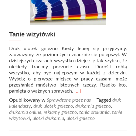
Tanie wizytówki
Druk ulotek gniezno Kiedy lepiej się przyjrzymy,
zauważymy, że poziom życia znacznie się polepszył. W
dzisiejszych czasach wszystko dzieje się tak szybko, że
niekiedy tracimy poczucie czasu. Dorośli robią
wszystko, aby być najlepszym w każdej z dziedzin.
Wyścig o pierwsze miejsce w pracy czasami może
przesłaniać mnóstwo istotnych rzeczy. Rzadko kto,
Read
pamięta o ważnych sprawach.
[…]
more
Opublikowany w
Sprawdzone przez nas
Tagged
druk
about
kalendarzy
,
druk ulotek gniezno
,
drukarnia gniezno
,
Tanie
drukarnia online
,
reklamy gniezno
,
tania drukarnia
,
tanie
wizytówki
wizytówki
,
ulotki drukarnia
,
ulotki gniezno