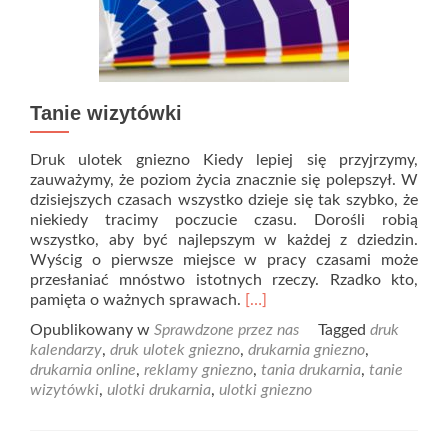
Tanie wizytówki
Druk ulotek gniezno Kiedy lepiej się przyjrzymy,
zauważymy, że poziom życia znacznie się polepszył. W
dzisiejszych czasach wszystko dzieje się tak szybko, że
niekiedy tracimy poczucie czasu. Dorośli robią
wszystko, aby być najlepszym w każdej z dziedzin.
Wyścig o pierwsze miejsce w pracy czasami może
przesłaniać mnóstwo istotnych rzeczy. Rzadko kto,
Read
pamięta o ważnych sprawach.
[…]
more
Opublikowany w
Sprawdzone przez nas
Tagged
druk
about
kalendarzy
,
druk ulotek gniezno
,
drukarnia gniezno
,
Tanie
drukarnia online
,
reklamy gniezno
,
tania drukarnia
,
tanie
wizytówki
wizytówki
,
ulotki drukarnia
,
ulotki gniezno