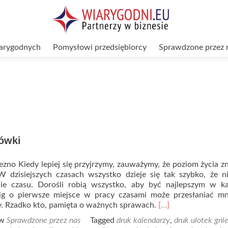
arygodnych
Pomysłowi przedsiębiorcy
Sprawdzone przez 
tówki
ezno Kiedy lepiej się przyjrzymy, zauważymy, że poziom życia z
 W dzisiejszych czasach wszystko dzieje się tak szybko, że n
ie czasu. Dorośli robią wszystko, aby być najlepszym w ka
cig o pierwsze miejsce w pracy czasami może przesłaniać m
Read
zy. Rzadko kto, pamięta o ważnych sprawach.
[…]
more
 w
Sprawdzone przez nas
Tagged
druk kalendarzy
,
druk ulotek gni
about