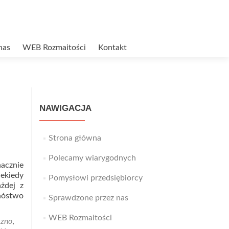
nas
WEB Rozmaitości
Kontakt
NAWIGACJA
Strona główna
Polecamy wiarygodnych
nacznie
iekiedy
Pomysłowi przedsiębiorcy
żdej z
nóstwo
Sprawdzone przez nas
WEB Rozmaitości
ezno
,