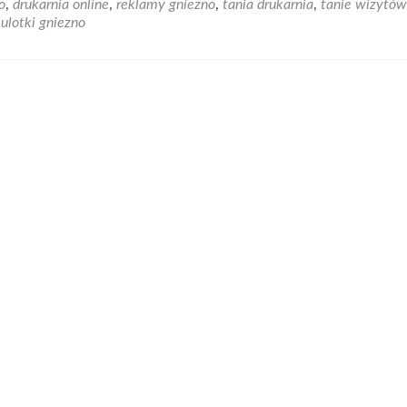
o
,
drukarnia online
,
reklamy gniezno
,
tania drukarnia
,
tanie wizytów
Tanie
,
ulotki gniezno
wizytówki