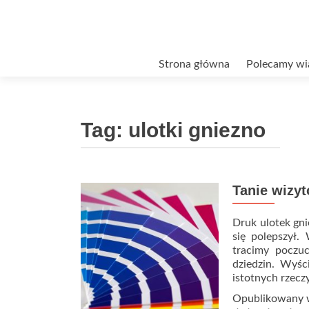
Przejdź
Strona główna
Polecamy wi
do
treści
Tag:
ulotki gniezno
Tanie wizy
Druk ulotek gni
się polepszył.
tracimy poczuc
dziedzin. Wyś
istotnych rzec
Opublikowany