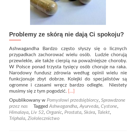
Problemy ze skórą nie dają Ci spokoju?
Ashwagandha Bardzo często słyszy się o licznych
przypadkach zachorować wielu osób. Ludzie chorują
przewlekle, ale także cierpią na poważniejsze choroby.
W Polsce ponad trzysta tysięcy osób choruje na raka.
Narodowy fundusz zdrowia według opinii wielu nie
funkcjonuje zbyt dobrze. Kolejki do specjalistów są
ogromne i czasami wręcz bardzo odległe. Niestety
Read
musimy się z tym pogodzić.
[…]
more
Opublikowany w
Pomysłowi przedsiębiorcy
,
Sprawdzone
about
przez nas
Tagged
Ashwagandha
,
Ayurveda
,
Cystone
,
Problemy
Himalaya
,
Liv 52
,
Organic
,
Prostata
,
Skóra
,
Talekt
,
ze
Triphala
,
Ziołolecznictwo
skórą
nie
dają