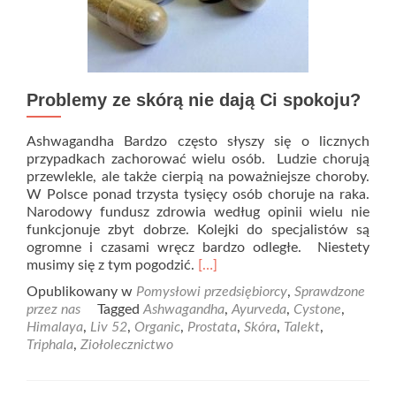
Problemy ze skórą nie dają Ci spokoju?
Ashwagandha Bardzo często słyszy się o licznych
przypadkach zachorować wielu osób. Ludzie chorują
przewlekle, ale także cierpią na poważniejsze choroby.
W Polsce ponad trzysta tysięcy osób choruje na raka.
Narodowy fundusz zdrowia według opinii wielu nie
funkcjonuje zbyt dobrze. Kolejki do specjalistów są
ogromne i czasami wręcz bardzo odległe. Niestety
Read
musimy się z tym pogodzić.
[…]
more
Opublikowany w
Pomysłowi przedsiębiorcy
,
Sprawdzone
about
przez nas
Tagged
Ashwagandha
,
Ayurveda
,
Cystone
,
Problemy
Himalaya
,
Liv 52
,
Organic
,
Prostata
,
Skóra
,
Talekt
,
ze
Triphala
,
Ziołolecznictwo
skórą
nie
dają