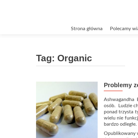
Przejdź
Strona główna
Polecamy wi
do
treści
Tag:
Organic
Problemy ze
Ashwagandha B
osób. Ludzie ch
ponad trzysta t
wielu nie funkc
bardzo odległe.
Opublikowany