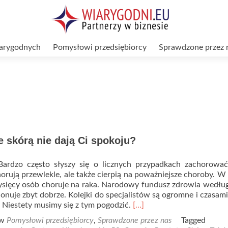
arygodnych
Pomysłowi przedsiębiorcy
Sprawdzone przez 
 skórą nie dają Ci spokoju?
ardzo często słyszy się o licznych przypadkach zachorować
orują przewlekle, ale także cierpią na poważniejsze choroby. W
ysięcy osób choruje na raka. Narodowy fundusz zdrowia według
jonuje zbyt dobrze. Kolejki do specjalistów są ogromne i czasam
Read
 Niestety musimy się z tym pogodzić.
[…]
more
 w
Pomysłowi przedsiębiorcy
,
Sprawdzone przez nas
Tagged
about