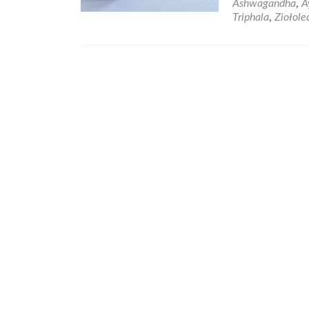
Ashwagandha
,
A
Triphala
,
Ziołole