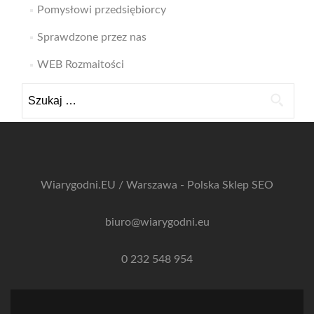
Pomysłowi przedsiębiorcy
Sprawdzone przez nas
WEB Rozmaitości
Szukaj:
Wiarygodni.EU / Warszawa - Polska
Sklep SEO
biuro@wiarygodni.eu
0 232 548 954