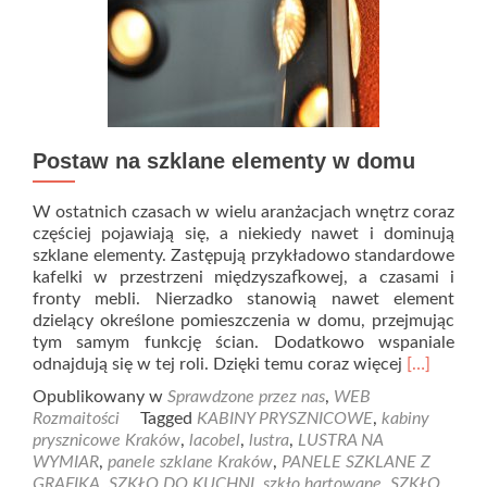
Postaw na szklane elementy w domu
W ostatnich czasach w wielu aranżacjach wnętrz coraz
częściej pojawiają się, a niekiedy nawet i dominują
szklane elementy. Zastępują przykładowo standardowe
kafelki w przestrzeni międzyszafkowej, a czasami i
fronty mebli. Nierzadko stanowią nawet element
dzielący określone pomieszczenia w domu, przejmując
tym samym funkcję ścian. Dodatkowo wspaniale
Read
odnajdują się w tej roli. Dzięki temu coraz więcej
[…]
more
Opublikowany w
Sprawdzone przez nas
,
WEB
about
Rozmaitości
Tagged
KABINY PRYSZNICOWE
,
kabiny
Postaw
prysznicowe Kraków
,
lacobel
,
lustra
,
LUSTRA NA
na
WYMIAR
,
panele szklane Kraków
,
PANELE SZKLANE Z
szklane
GRAFIKĄ
,
SZKŁO DO KUCHNI
,
szkło hartowane
,
SZKŁO