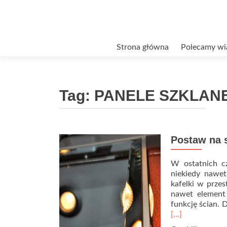
Przejdź
Strona główna
Polecamy wi
do
treści
Tag:
PANELE SZKLANE
Postaw na 
W ostatnich cz
niekiedy nawet
kafelki w przes
nawet element
funkcję ścian. 
[…]