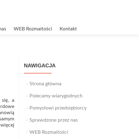
nas
WEB Rozmaitości
Kontakt
NAWIGACJA
Strona główna
Polecamy wiarygodnych
się, a
ardowe
Pomysłowi przedsiębiorcy
tanowią
 samym
Sprawdzone przez nas
Read
 więcej
more
WEB Rozmaitości
about