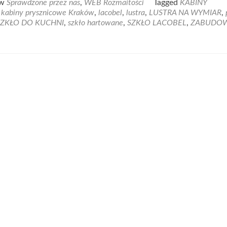
 w
Sprawdzone przez nas
,
WEB Rozmaitości
Tagged
KABINY
,
kabiny prysznicowe Kraków
,
lacobel
,
lustra
,
LUSTRA NA WYMIAR
,
SZKŁO DO KUCHNI
,
szkło hartowane
,
SZKŁO LACOBEL
,
ZABUDOW