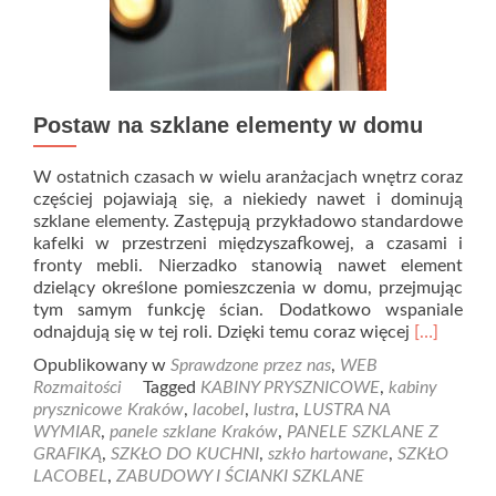
Postaw na szklane elementy w domu
W ostatnich czasach w wielu aranżacjach wnętrz coraz
częściej pojawiają się, a niekiedy nawet i dominują
szklane elementy. Zastępują przykładowo standardowe
kafelki w przestrzeni międzyszafkowej, a czasami i
fronty mebli. Nierzadko stanowią nawet element
dzielący określone pomieszczenia w domu, przejmując
tym samym funkcję ścian. Dodatkowo wspaniale
Read
odnajdują się w tej roli. Dzięki temu coraz więcej
[…]
more
Opublikowany w
Sprawdzone przez nas
,
WEB
about
Rozmaitości
Tagged
KABINY PRYSZNICOWE
,
kabiny
Postaw
prysznicowe Kraków
,
lacobel
,
lustra
,
LUSTRA NA
na
WYMIAR
,
panele szklane Kraków
,
PANELE SZKLANE Z
szklane
GRAFIKĄ
,
SZKŁO DO KUCHNI
,
szkło hartowane
,
SZKŁO
elementy
LACOBEL
,
ZABUDOWY I ŚCIANKI SZKLANE
w