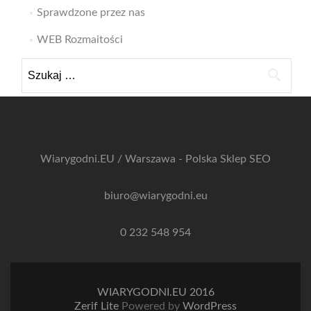
Sprawdzone przez nas
WEB Rozmaitości
Szukaj:
Wiarygodni.EU / Warszawa - Polska
Sklep SEO
biuro@wiarygodni.eu
0 232 548 954
WIARYGODNI.EU 2016
Zerif Lite
Powered by
WordPress