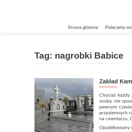
Przejdź
Strona główna
Polecamy wi
do
treści
Tag:
nagrobki Babice
Zakład Kam
Chociaż każdy z
osoby, nie spos
pewnym czasie,
przyziemnych r
na cmentarzu.
Opublikowany