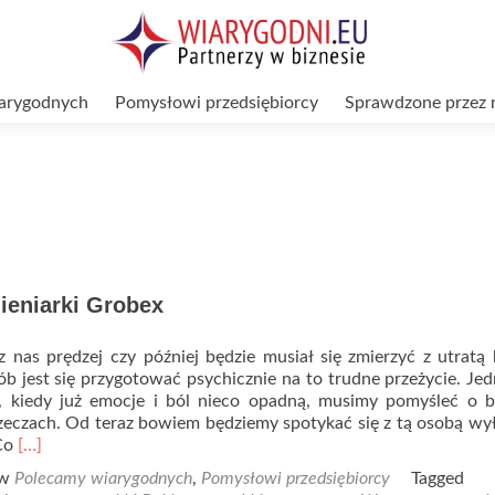
arygodnych
Pomysłowi przedsiębiorcy
Sprawdzone przez 
ieniarki Grobex
 nas prędzej czy później będzie musiał się zmierzyć z utratą b
ób jest się przygotować psychicznie na to trudne przeżycie. Je
 kiedy już emocje i ból nieco opadną, musimy pomyśleć o ba
zeczach. Od teraz bowiem będziemy spotykać się z tą osobą wy
Read
 Co
[…]
more
 w
Polecamy wiarygodnych
,
Pomysłowi przedsiębiorcy
Tagged
about