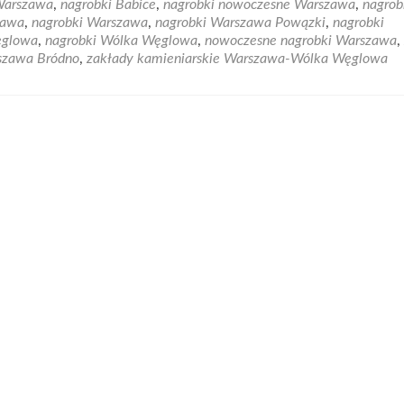
Warszawa
,
nagrobki Babice
,
nagrobki nowoczesne Warszawa
,
nagrob
Zakład
zawa
,
nagrobki Warszawa
,
nagrobki Warszawa Powązki
,
nagrobki
Kamieniarki
ęglowa
,
nagrobki Wólka Węglowa
,
nowoczesne nagrobki Warszawa
,
Grobex
rszawa Bródno
,
zakłady kamieniarskie Warszawa-Wólka Węglowa