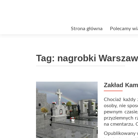
Przejdź
Strona główna
Polecamy wi
do
treści
Tag:
nagrobki Warsza
Zakład Kam
Chociaż każdy z
osoby, nie spos
pewnym czasie,
przyziemnych r
na cmentarzu.
Opublikowany