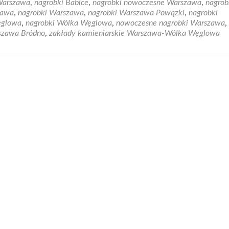
Warszawa
,
nagrobki Babice
,
nagrobki nowoczesne Warszawa
,
nagrob
Zakład
zawa
,
nagrobki Warszawa
,
nagrobki Warszawa Powązki
,
nagrobki
Kamieniarki
ęglowa
,
nagrobki Wólka Węglowa
,
nowoczesne nagrobki Warszawa
,
Grobex
rszawa Bródno
,
zakłady kamieniarskie Warszawa-Wólka Węglowa