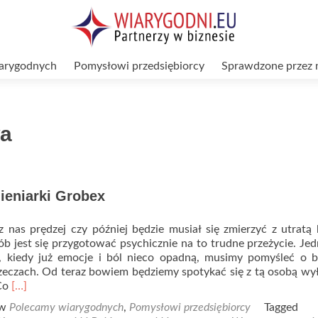
arygodnych
Pomysłowi przedsiębiorcy
Sprawdzone przez 
wa
ieniarki Grobex
 nas prędzej czy później będzie musiał się zmierzyć z utratą b
ób jest się przygotować psychicznie na to trudne przeżycie. Je
 kiedy już emocje i ból nieco opadną, musimy pomyśleć o ba
zeczach. Od teraz bowiem będziemy spotykać się z tą osobą wy
Read
 Co
[…]
more
 w
Polecamy wiarygodnych
,
Pomysłowi przedsiębiorcy
Tagged
about