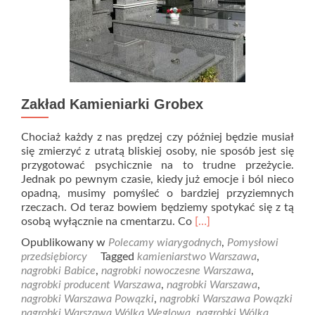
Zakład Kamieniarki Grobex
Chociaż każdy z nas prędzej czy później będzie musiał
się zmierzyć z utratą bliskiej osoby, nie sposób jest się
przygotować psychicznie na to trudne przeżycie.
Jednak po pewnym czasie, kiedy już emocje i ból nieco
opadną, musimy pomyśleć o bardziej przyziemnych
rzeczach. Od teraz bowiem będziemy spotykać się z tą
Read
osobą wyłącznie na cmentarzu. Co
[…]
more
Opublikowany w
Polecamy wiarygodnych
,
Pomysłowi
about
przedsiębiorcy
Tagged
kamieniarstwo Warszawa
,
Zakład
nagrobki Babice
,
nagrobki nowoczesne Warszawa
,
Kamieniarki
nagrobki producent Warszawa
,
nagrobki Warszawa
,
Grobex
nagrobki Warszawa Powązki
,
nagrobki Warszawa Powązki
nagrobki Warszawa Wólka Węglowa
,
nagrobki Wólka