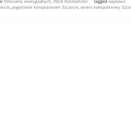
 w
Polecamy wiarygodnych
,
WEB Rozmaitości
Tagged
naprawa
t
zecin
,
pogotowie komputerowe Szczecin
,
serwis komputerowy Szcz
zebujesz
ocy
m
uterem?