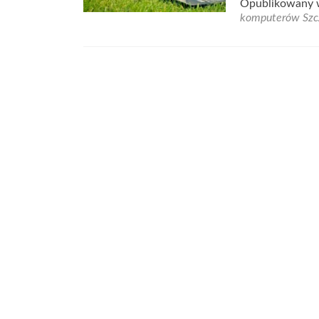
Opublikowany
abou
komputerów Szc
Potr
pom
ze
swoi
komp