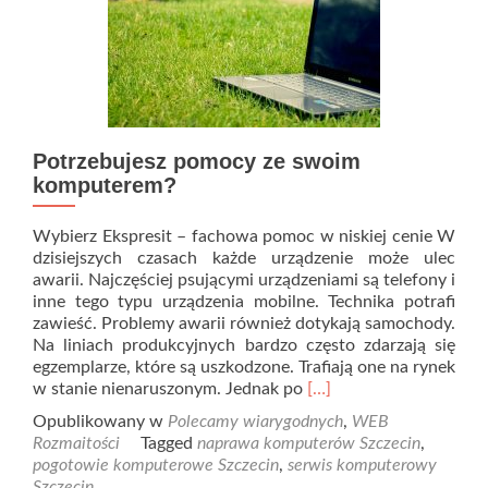
Potrzebujesz pomocy ze swoim
komputerem?
Wybierz Ekspresit – fachowa pomoc w niskiej cenie W
dzisiejszych czasach każde urządzenie może ulec
awarii. Najczęściej psującymi urządzeniami są telefony i
inne tego typu urządzenia mobilne. Technika potrafi
zawieść. Problemy awarii również dotykają samochody.
Na liniach produkcyjnych bardzo często zdarzają się
egzemplarze, które są uszkodzone. Trafiają one na rynek
Read
w stanie nienaruszonym. Jednak po
[…]
more
Opublikowany w
Polecamy wiarygodnych
,
WEB
about
Rozmaitości
Tagged
naprawa komputerów Szczecin
,
Potrzebujesz
pogotowie komputerowe Szczecin
,
serwis komputerowy
pomocy
Szczecin