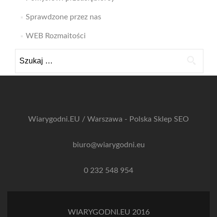
Sprawdzone przez nas
WEB Rozmaitości
Szukaj:
Wiarygodni.EU / Warszawa - Polska
Sklep SEO
biuro@wiarygodni.eu
0 232 548 954
WIARYGODNI.EU 2016