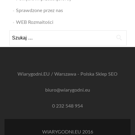
Sprawdzone przez nas
WEB Rozmaitości
Szukaj:
Wiarygodni.EU / Warszawa - Polska
Sklep SEO
biuro@wiarygodni.eu
0 232 548 954
WIARYGODNI.EU 2016