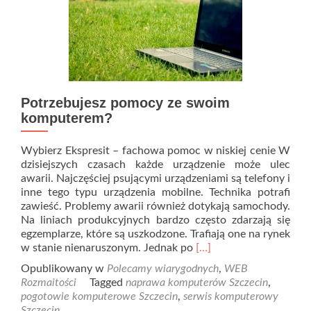
Potrzebujesz pomocy ze swoim
komputerem?
Wybierz Ekspresit – fachowa pomoc w niskiej cenie W
dzisiejszych czasach każde urządzenie może ulec
awarii. Najczęściej psującymi urządzeniami są telefony i
inne tego typu urządzenia mobilne. Technika potrafi
zawieść. Problemy awarii również dotykają samochody.
Na liniach produkcyjnych bardzo często zdarzają się
egzemplarze, które są uszkodzone. Trafiają one na rynek
Read
w stanie nienaruszonym. Jednak po
[…]
more
Opublikowany w
Polecamy wiarygodnych
,
WEB
about
Rozmaitości
Tagged
naprawa komputerów Szczecin
,
Potrzebujesz
pogotowie komputerowe Szczecin
,
serwis komputerowy
pomocy
Szczecin