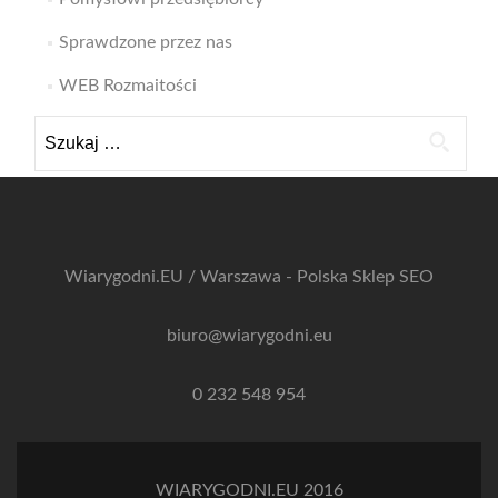
Sprawdzone przez nas
WEB Rozmaitości
Szukaj:
Wiarygodni.EU / Warszawa - Polska
Sklep SEO
biuro@wiarygodni.eu
0 232 548 954
WIARYGODNI.EU 2016