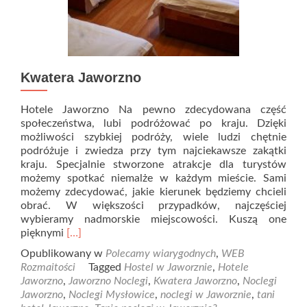
Kwatera Jaworzno
Hotele Jaworzno Na pewno zdecydowana część
społeczeństwa, lubi podróżować po kraju. Dzięki
możliwości szybkiej podróży, wiele ludzi chętnie
podróżuje i zwiedza przy tym najciekawsze zakątki
kraju. Specjalnie stworzone atrakcje dla turystów
możemy spotkać niemalże w każdym mieście. Sami
możemy zdecydować, jakie kierunek będziemy chcieli
obrać. W większości przypadków, najczęściej
wybieramy nadmorskie miejscowości. Kuszą one
Read
pięknymi
[…]
more
Opublikowany w
Polecamy wiarygodnych
,
WEB
about
Rozmaitości
Tagged
Hostel w Jaworznie
,
Hotele
Kwatera
Jaworzno
,
Jaworzno Noclegi
,
Kwatera Jaworzno
,
Noclegi
Jaworzno
Jaworzno
,
Noclegi Mysłowice
,
noclegi w Jaworznie
,
tani