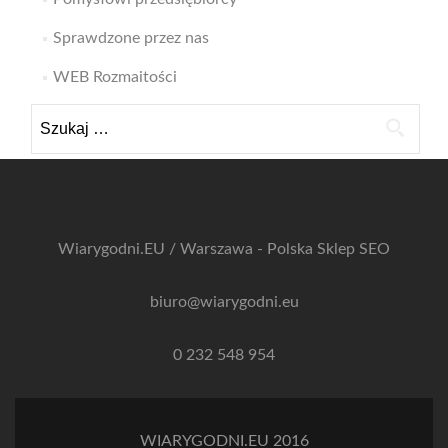
Sprawdzone przez nas
WEB Rozmaitości
Szukaj:
Wiarygodni.EU / Warszawa - Polska
Sklep SEO
biuro@wiarygodni.eu
0 232 548 954
WIARYGODNI.EU 2016