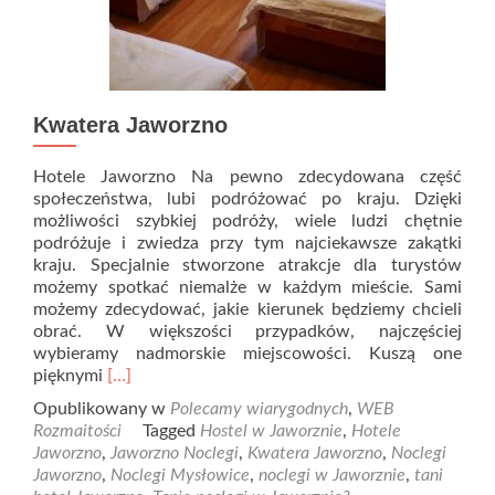
Kwatera Jaworzno
Hotele Jaworzno Na pewno zdecydowana część
społeczeństwa, lubi podróżować po kraju. Dzięki
możliwości szybkiej podróży, wiele ludzi chętnie
podróżuje i zwiedza przy tym najciekawsze zakątki
kraju. Specjalnie stworzone atrakcje dla turystów
możemy spotkać niemalże w każdym mieście. Sami
możemy zdecydować, jakie kierunek będziemy chcieli
obrać. W większości przypadków, najczęściej
wybieramy nadmorskie miejscowości. Kuszą one
Read
pięknymi
[…]
more
Opublikowany w
Polecamy wiarygodnych
,
WEB
about
Rozmaitości
Tagged
Hostel w Jaworznie
,
Hotele
Kwatera
Jaworzno
,
Jaworzno Noclegi
,
Kwatera Jaworzno
,
Noclegi
Jaworzno
Jaworzno
,
Noclegi Mysłowice
,
noclegi w Jaworznie
,
tani