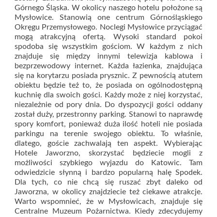
Górnego Śląska. W okolicy naszego hotelu położone są
Mysłowice. Stanowią one centrum Górnośląskiego
Okręgu Przemysłowego. Noclegi Mysłowice przyciągać
mogą atrakcyjną ofertą. Wysoki standard pokoi
spodoba się wszystkim gościom. W każdym z nich
znajduje się między innymi telewizja kablowa i
bezprzewodowy internet. Każda łazienka, znajdująca
się na korytarzu posiada prysznic. Z pewnością atutem
obiektu będzie też to, że posiada on ogólnodostępną
kuchnię dla swoich gości. Każdy może z niej korzystać,
niezależnie od pory dnia. Do dyspozycji gości oddany
został duży, przestronny parking. Stanowi to naprawdę
spory komfort, ponieważ duża ilość hoteli nie posiada
parkingu na terenie swojego obiektu. To właśnie,
dlatego, goście zachwalają ten aspekt. Wybierając
Hotele Jaworzno, skorzystać będziecie mogli z
możliwości szybkiego wyjazdu do Katowic. Tam
odwiedzicie słynną i bardzo popularną halę Spodek.
Dla tych, co nie chcą się ruszać zbyt daleko od
Jaworzna, w okolicy znajdziecie też ciekawe atrakcje.
Warto wspomnieć, że w Mysłowicach, znajduje się
Centralne Muzeum Pożarnictwa. Kiedy zdecydujemy