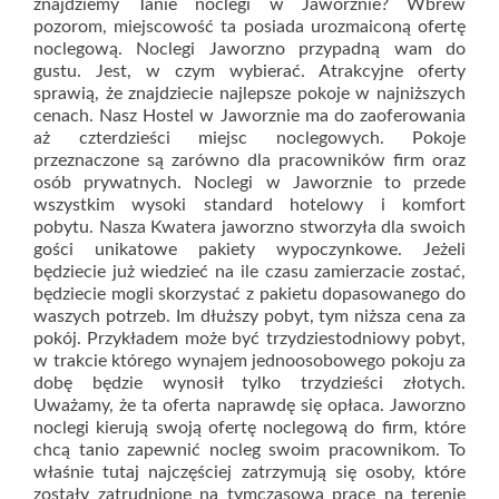
znajdziemy Tanie noclegi w Jaworznie? Wbrew
pozorom, miejscowość ta posiada urozmaiconą ofertę
noclegową. Noclegi Jaworzno przypadną wam do
gustu. Jest, w czym wybierać. Atrakcyjne oferty
sprawią, że znajdziecie najlepsze pokoje w najniższych
cenach. Nasz Hostel w Jaworznie ma do zaoferowania
aż czterdzieści miejsc noclegowych. Pokoje
przeznaczone są zarówno dla pracowników firm oraz
osób prywatnych. Noclegi w Jaworznie to przede
wszystkim wysoki standard hotelowy i komfort
pobytu. Nasza Kwatera jaworzno stworzyła dla swoich
gości unikatowe pakiety wypoczynkowe. Jeżeli
będziecie już wiedzieć na ile czasu zamierzacie zostać,
będziecie mogli skorzystać z pakietu dopasowanego do
waszych potrzeb. Im dłuższy pobyt, tym niższa cena za
pokój. Przykładem może być trzydziestodniowy pobyt,
w trakcie którego wynajem jednoosobowego pokoju za
dobę będzie wynosił tylko trzydzieści złotych.
Uważamy, że ta oferta naprawdę się opłaca. Jaworzno
noclegi kierują swoją ofertę noclegową do firm, które
chcą tanio zapewnić nocleg swoim pracownikom. To
właśnie tutaj najczęściej zatrzymują się osoby, które
zostały zatrudnione na tymczasową pracę na terenie