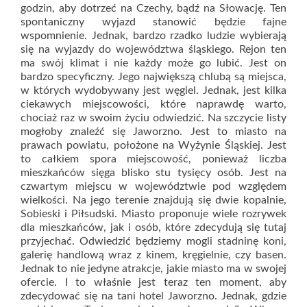
godzin, aby dotrzeć na Czechy, bądź na Słowację. Ten
spontaniczny wyjazd stanowić będzie fajne
wspomnienie. Jednak, bardzo rzadko ludzie wybierają
się na wyjazdy do województwa śląskiego. Rejon ten
ma swój klimat i nie każdy może go lubić. Jest on
bardzo specyficzny. Jego największą chlubą są miejsca,
w których wydobywany jest węgiel. Jednak, jest kilka
ciekawych miejscowości, które naprawdę warto,
chociaż raz w swoim życiu odwiedzić. Na szczycie listy
mogłoby znaleźć się Jaworzno. Jest to miasto na
prawach powiatu, położone na Wyżynie Śląskiej. Jest
to całkiem spora miejscowość, ponieważ liczba
mieszkańców sięga blisko stu tysięcy osób. Jest na
czwartym miejscu w województwie pod względem
wielkości. Na jego terenie znajdują się dwie kopalnie,
Sobieski i Piłsudski. Miasto proponuje wiele rozrywek
dla mieszkańców, jak i osób, które zdecydują się tutaj
przyjechać. Odwiedzić będziemy mogli stadninę koni,
galerię handlową wraz z kinem, kręgielnie, czy basen.
Jednak to nie jedyne atrakcje, jakie miasto ma w swojej
ofercie. I to właśnie jest teraz ten moment, aby
zdecydować się na tani hotel Jaworzno. Jednak, gdzie