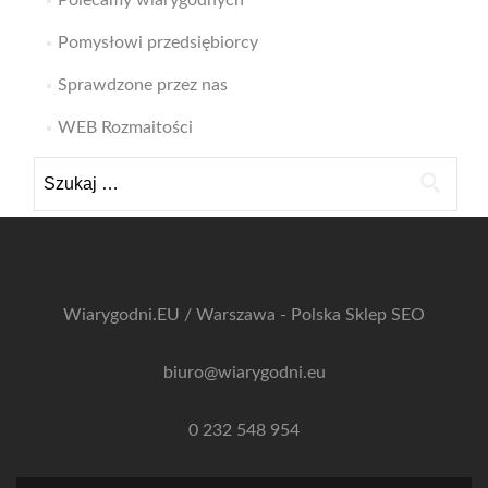
Polecamy wiarygodnych
Pomysłowi przedsiębiorcy
Sprawdzone przez nas
WEB Rozmaitości
Szukaj:
Wiarygodni.EU / Warszawa - Polska
Sklep SEO
biuro@wiarygodni.eu
0 232 548 954