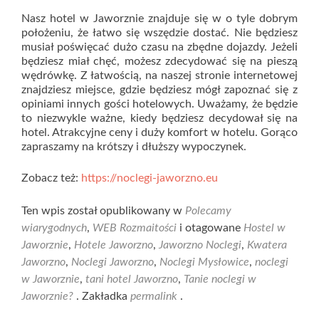
Nasz hotel w Jaworznie znajduje się w o tyle dobrym
położeniu, że łatwo się wszędzie dostać. Nie będziesz
musiał poświęcać dużo czasu na zbędne dojazdy. Jeżeli
będziesz miał chęć, możesz zdecydować się na pieszą
wędrówkę. Z łatwością, na naszej stronie internetowej
znajdziesz miejsce, gdzie będziesz mógł zapoznać się z
opiniami innych gości hotelowych. Uważamy, że będzie
to niezwykle ważne, kiedy będziesz decydował się na
hotel. Atrakcyjne ceny i duży komfort w hotelu. Gorąco
zapraszamy na krótszy i dłuższy wypoczynek.
Zobacz też:
https://noclegi-jaworzno.eu
Ten wpis został opublikowany w
Polecamy
wiarygodnych
,
WEB Rozmaitości
i otagowane
Hostel w
Jaworznie
,
Hotele Jaworzno
,
Jaworzno Noclegi
,
Kwatera
Jaworzno
,
Noclegi Jaworzno
,
Noclegi Mysłowice
,
noclegi
w Jaworznie
,
tani hotel Jaworzno
,
Tanie noclegi w
Jaworznie?
. Zakładka
permalink
.