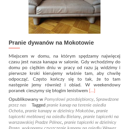
Pranie dywanów na Mokotowie
Miejscem w domu, na którym spędzamy najwięcej
czasu jest nasza kanapa w salonie. Gdy wchodzimy do
domu po ciężkim dniu w pracy od razu ją widzimy i
pierwsze kroki kierujemy właśnie tam, aby chwilę
odpocząć. Często kończy się to tak, że to tam
następnie jemy również i obiad. W weekendowy
Read
poranek cieszymy się błogim lenistwem
[…]
more
Opublikowany w
Pomysłowi przedsiębiorcy
,
Sprawdzone
about
przez nas
Tagged
pranie kanap na terenie osiedla
Pranie
Ochota
,
pranie kanapy w dzielnicy Mokotów
,
pranie
dywanów
tapicerki meblowej na osiedlu Bielany
,
pranie tapicerki na
na
warszawskiej Pradze Pólnoc
,
pranie tapicerki w dzielnicy
Mokotowie
Praga
,
wykonamy czyszczenie kanapy na osiedlu Wawer
,