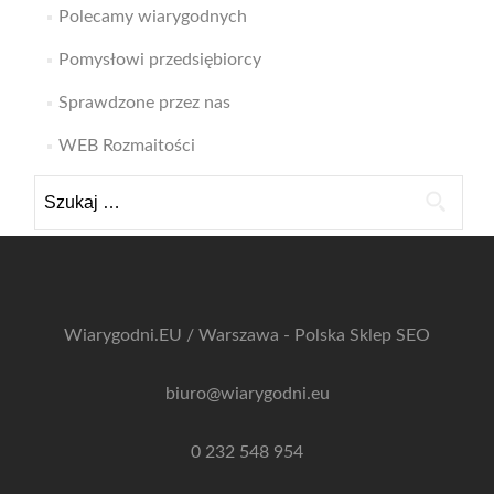
Polecamy wiarygodnych
Pomysłowi przedsiębiorcy
Sprawdzone przez nas
WEB Rozmaitości
Szukaj:
Wiarygodni.EU / Warszawa - Polska
Sklep SEO
biuro@wiarygodni.eu
0 232 548 954