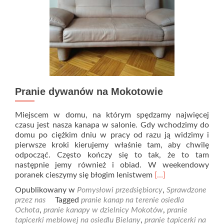
Pranie dywanów na Mokotowie
Miejscem w domu, na którym spędzamy najwięcej
czasu jest nasza kanapa w salonie. Gdy wchodzimy do
domu po ciężkim dniu w pracy od razu ją widzimy i
pierwsze kroki kierujemy właśnie tam, aby chwilę
odpocząć. Często kończy się to tak, że to tam
następnie jemy również i obiad. W weekendowy
Read
poranek cieszymy się błogim lenistwem
[…]
more
Opublikowany w
Pomysłowi przedsiębiorcy
,
Sprawdzone
about
przez nas
Tagged
pranie kanap na terenie osiedla
Pranie
Ochota
,
pranie kanapy w dzielnicy Mokotów
,
pranie
dywanów
tapicerki meblowej na osiedlu Bielany
,
pranie tapicerki na