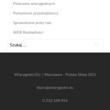
Polecamy wiarygodnych
Pomysłowi przedsiębiorcy
Sprawdzone przez nas
WEB Rozmaitości
Szukaj:
Wiarygodni.EU / Warszawa - Polska
Sklep SEO
biuro@wiarygodni.eu
0 232 548 954