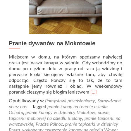
Pranie dywanów na Mokotowie
Miejscem w domu, na którym spędzamy najwięcej
czasu jest nasza kanapa w salonie. Gdy wchodzimy do
domu po ciężkim dniu w pracy od razu ją widzimy i
pierwsze kroki kierujemy właśnie tam, aby chwilę
odpocząć. Często kończy się to tak, że to tam
następnie jemy również i obiad. W weekendowy
Read
poranek cieszymy się błogim lenistwem
[…]
more
Opublikowany w
Pomysłowi przedsiębiorcy
,
Sprawdzone
about
przez nas
Tagged
pranie kanap na terenie osiedla
Pranie
Ochota
,
pranie kanapy w dzielnicy Mokotów
,
pranie
dywanów
tapicerki meblowej na osiedlu Bielany
,
pranie tapicerki na
na
warszawskiej Pradze Pólnoc
,
pranie tapicerki w dzielnicy
Mokotowie
Praga
,
wykonamy czyszczenie kanapy na osiedlu Wawer
,