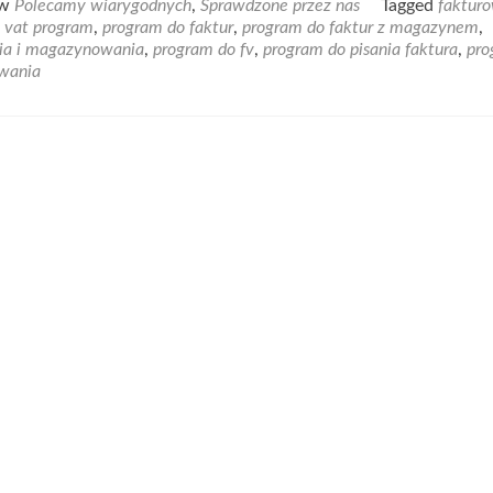
 w
Polecamy wiarygodnych
,
Sprawdzone przez nas
Tagged
faktur
about
y vat program
,
program do faktur
,
program do faktur z magazynem
,
Program
ia i magazynowania
,
program do fv
,
program do pisania faktura
,
pro
do
owania
faktur
z
magazynem
LoMag