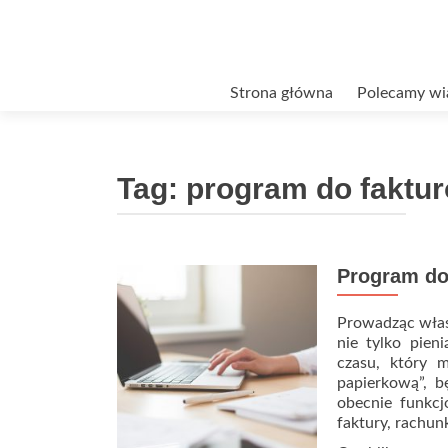
Przejdź
Strona główna
Polecamy wi
do
treści
Tag:
program do faktu
Program do
Prowadząc własn
nie tylko pien
czasu, który 
papierkową”, b
obecnie funkcj
faktury, rachun