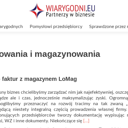
arygodnych
Pomysłowi przedsiębiorcy
Sprawdzone przez 
rowania i magazynowania
 faktur z magazynem LoMag
y biznes chcielibyśmy zarządzać nim jak najefektywniej, oszcz
iądze ale i czas, jednocześnie maksymalizując zyski. Ogromn
moglibyśmy przeznaczyć na rozwój tracimy na tak zwaną „
ędącą niestety integralną częścią prowadzenia własnej firmy
onujących przedsiębiorców tworzy dokumentację wypisując r
Read
ki, WZ i inne dokumenty. Niekończące się
[…]
more